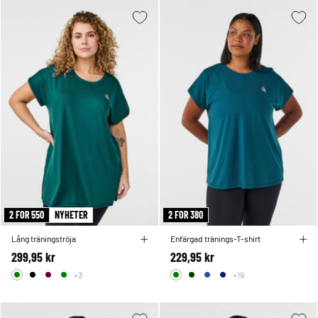
2 FOR 550
NYHETER
2 FOR 380
Lång träningströja
Enfärgad tränings-T-shirt
299,95 kr
229,95 kr
+3
+19