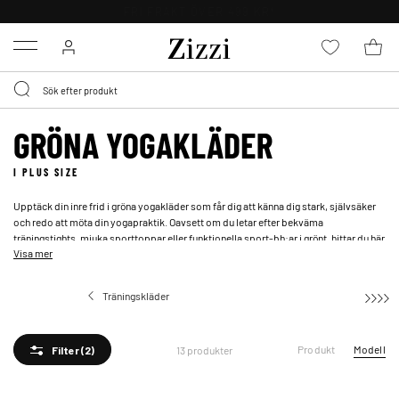
FRI FRAKT ÖVER 499 KR*
Menu
GRÖNA YOGAKLÄDER
I PLUS SIZE
Upptäck din inre frid i gröna yogakläder som får dig att känna dig stark, självsäker
och redo att möta din yogapraktik. Oavsett om du letar efter bekväma
träningstights
, mjuka sporttoppar eller funktionella sport-bh:ar i grönt, hittar du här
Visa mer
allt du behöver för en harmonisk och stilfull yogaresa. Låt våra gröna yogakläder i
stora storlekar inspirera dig att utforska din inre styrka, samtidigt som de låter din
kropp röra sig fritt.
Träningskläder
Yogakläder
Produkt
Modell
13 produkter
Filter
(2)