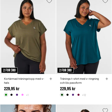
2 FOR 380
2 FOR 380
Kortärmad träningstopp med v-
Tränings t-shirt med v-ringning
hals
och lös passform
229,95 kr
229,95 kr
+1
+12