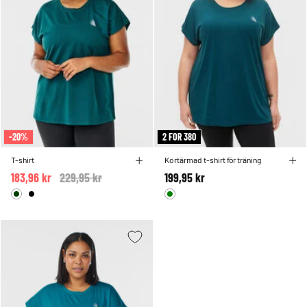
-20%
2 FOR 380
T-shirt
Kortärmad t-shirt för träning
183,96 kr
Price reduced from
229,95 kr
to
199,95 kr