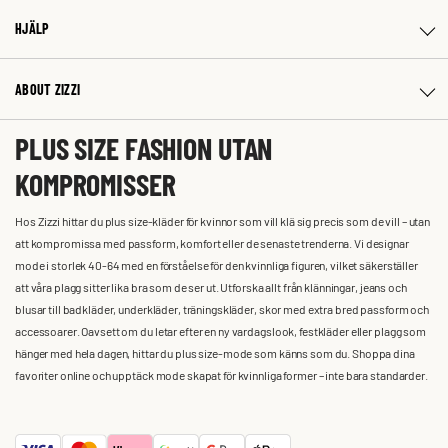
HJÄLP
ABOUT ZIZZI
PLUS SIZE FASHION UTAN
KOMPROMISSER
Hos Zizzi hittar du plus size-kläder för kvinnor som vill klä sig precis som de vill – utan
att kompromissa med passform, komfort eller de senaste trenderna. Vi designar
mode i storlek 40-64 med en förståelse för den kvinnliga figuren, vilket säkerställer
att våra plagg sitter lika bra som de ser ut. Utforska allt från klänningar, jeans och
blusar till badkläder, underkläder, träningskläder, skor med extra bred passform och
accessoarer. Oavsett om du letar efter en ny vardagslook, festkläder eller plagg som
hänger med hela dagen, hittar du plus size-mode som känns som du. Shoppa dina
favoriter online och upptäck mode skapat för kvinnliga former – inte bara standarder.