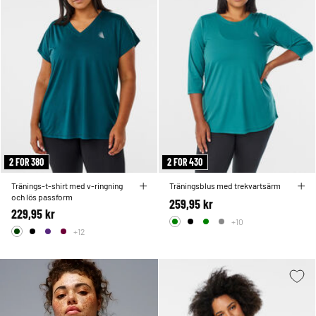
2 FOR 380
2 FOR 430
Tränings-t-shirt med v-ringning
Träningsblus med trekvartsärm
och lös passform
259,95 kr
229,95 kr
+10
+12