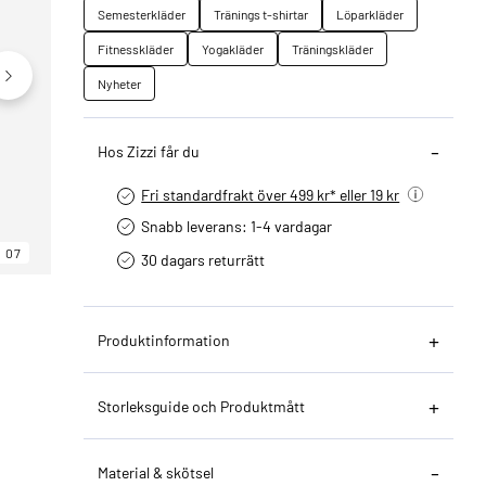
Semesterkläder
Tränings t-shirtar
Löparkläder
Fitnesskläder
Yogakläder
Träningskläder
Nyheter
Hos Zizzi får du
Fri standardfrakt över 499 kr* eller 19 kr
Snabb leverans: 1-4 vardagar
07
06
07
30 dagars returrätt­
Produktinformation
Storleksguide och Produktmått
Material & skötsel