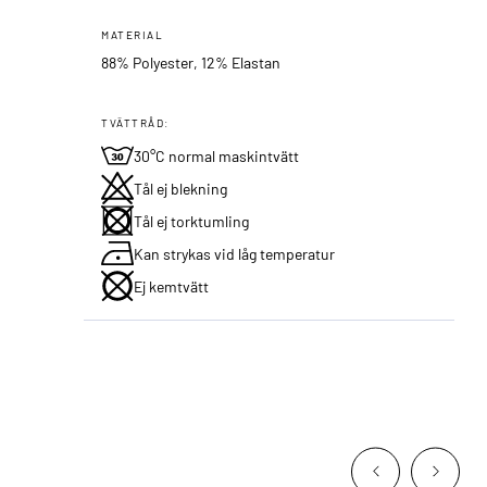
MATERIAL
88% Polyester, 12% Elastan
TVÄTTRÅD:
30°C normal maskintvätt
Tål ej blekning
Tål ej torktumling
Kan strykas vid låg temperatur
Ej kemtvätt