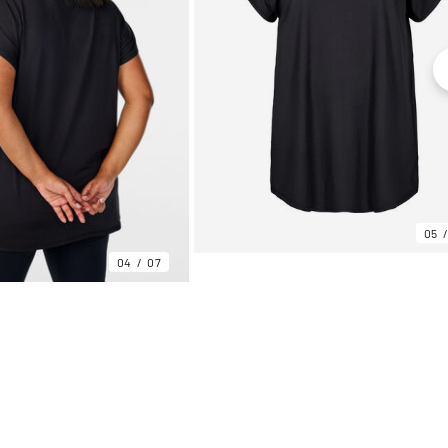
05
04
07