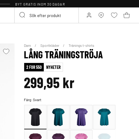
BYT GRATIS INOM 30 DAGAR
Dam
Sportkläder
Tränings t-shirts
LÅNG TRÄNINGSTRÖJA
2 FOR 550
NYHETER
299,95 kr
Färg:
Svart