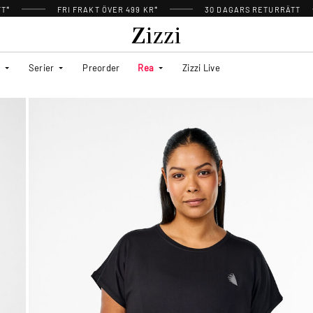
TT*
FRI FRAKT ÖVER 499 KR*
30 DAGARS RETURRÄTT
Serier
Preorder
Rea
Zizzi Live