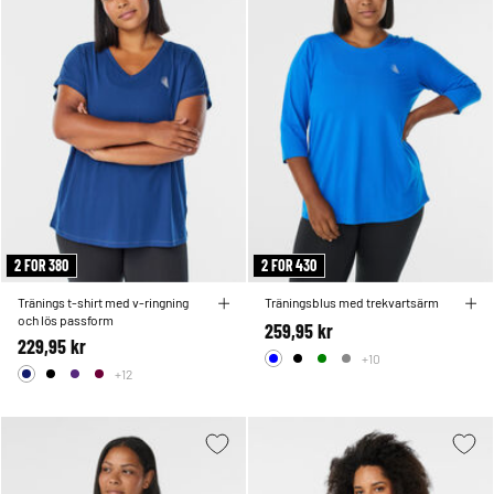
2 FOR 380
2 FOR 430
Tränings t-shirt med v-ringning
Träningsblus med trekvartsärm
och lös passform
259,95 kr
229,95 kr
+10
+12