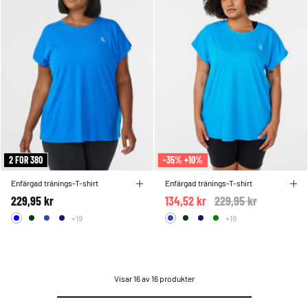
2 FOR 380
-35% +10%
Enfärgad tränings-T-shirt
Enfärgad tränings-T-shirt
229,95 kr
134,52 kr
Price reduced from
229,95 kr
to
+19
+19
Visar 16 av 16 produkter