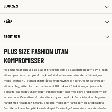
CLUB ZIZZI
HJÄLP
ABOUT ZIZZI
PLUS SIZE FASHION UTAN
KOMPROMISSER
Hos Zizzi hittar du plus size-kläder för kvinnor som vill klä sig precis som de vill – utan
att kompromissa med passform, komfort eller de senaste trenderna. Vi designar
mode i storlek 40-64 med en förståelse för den kvinnliga figuren, vilket säkerställer
att våra plagg sitter lika bra som de ser ut. Utforska allt från klänningar, jeans och
blusar till badkläder, underkläder, träningskläder, skor med extra bred passform och
accessoarer. Oavsett om du letar efter en ny vardagslook, festkläder eller plagg som
hänger med hela dagen, hittar du plus size-mode som känns som du. Shoppa dina
favoriter online och upptäck mode skapat för kvinnliga former – inte bara standarder.