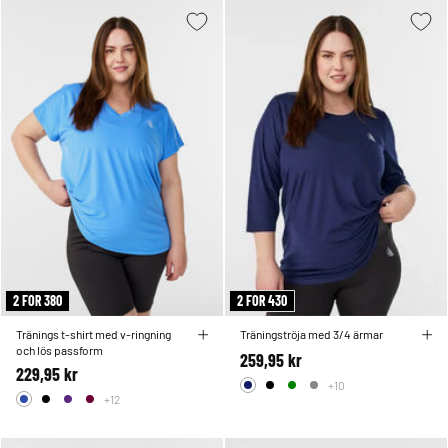
2 FOR 380
2 FOR 430
Tränings t-shirt med v-ringning
Träningströja med 3/4 ärmar
och lös passform
259,95 kr
229,95 kr
+10
+12