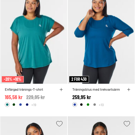
-20% +10%
2 FOR 430
Enfärgad tränings-T-shirt
Träningsblus med trekvartsärm
165,56 kr
Price reduced from
229,95 kr
to
259,95 kr
+19
+10