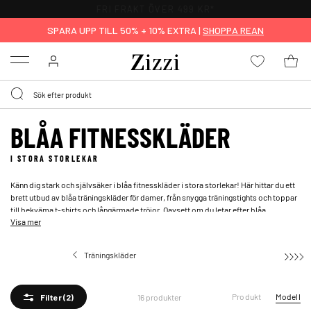
FRI FRAKT ÖVER 499 KR*
SPARA UPP TILL 50% + 10% EXTRA |
SHOPPA REAN
Menu
BLÅA FITNESSKLÄDER
I STORA STORLEKAR
Känn dig stark och självsäker i blåa fitnesskläder i stora storlekar! Här hittar du ett
brett utbud av blåa träningskläder för damer, från snygga träningstights och toppar
till bekväma t-shirts och långärmade tröjor. Oavsett om du letar efter blåa
Visa mer
träningskläder med fickor för att förvara dina småsaker eller en blå tränings-BH för
extra stöd, har vi något för dig. Utforska vårt sortiment och hitta din nya favoritoutfit
för träningspasset!
Träningskläder
Fitnesskläder
Produkt
Modell
16 produkter
Filter
(2)