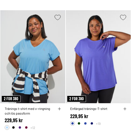
2 FOR 380
2 FOR 380
Tränings t-shirt med v-ringning
Enfärgad tränings-T-shirt
och lös passform
229,95 kr
229,95 kr
+19
+12