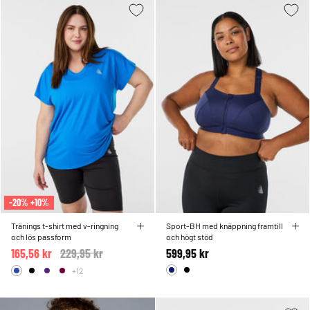
-20% +10%
Tränings t-shirt med v-ringning
Sport-BH med knäppning framtill
och lös passform
och högt stöd
165,56 kr
Price reduced from
229,95 kr
to
599,95 kr
+12