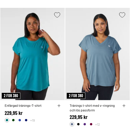
2 FOR 380
2 FOR 380
Enfärgad tränings-T-shirt
Tränings t-shirt med v-ringning
och lös passform
229,95 kr
229,95 kr
+19
+12