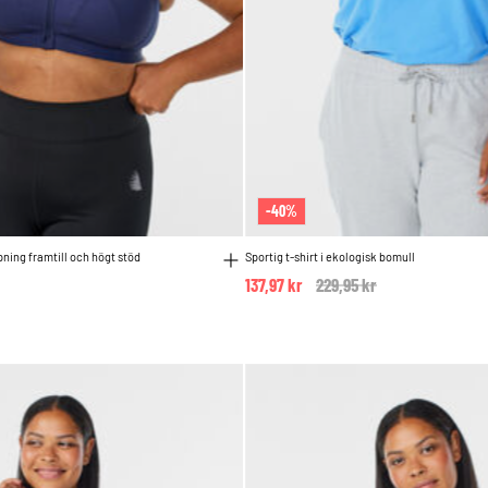
-40%
ing framtill och högt stöd
Sportig t-shirt i ekologisk bomull
137,97 kr
Price reduced from
229,95 kr
to