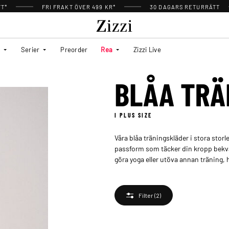
TT*
FRI FRAKT ÖVER 499 KR*
30 DAGARS RETURRÄTT
Serier
Preorder
Rea
Zizzi Live
BLÅA TRÄ
I PLUS SIZE
Våra blåa träningskläder i stora storl
passform som täcker din kropp bekv
göra yoga eller utöva annan träning, ha
Filter
(2)