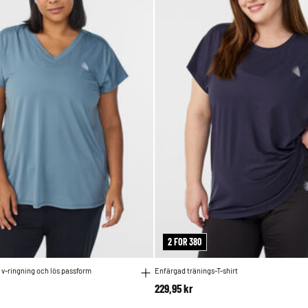
2 FOR 380
 v-ringning och lös passform
Enfärgad tränings-T-shirt
229,95 kr