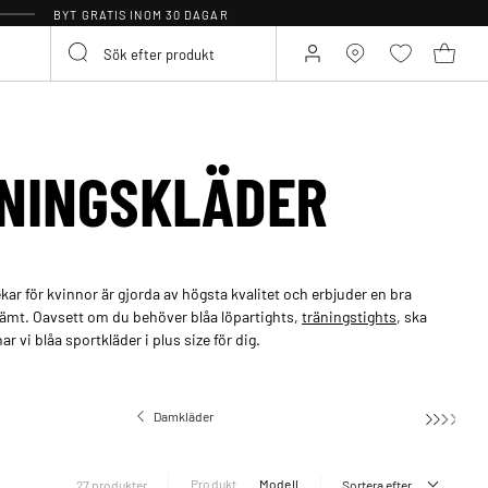
BYT GRATIS INOM 30 DAGAR
NINGSKLÄDER
ekar för kvinnor är gjorda av högsta kvalitet och erbjuder en bra
ämt. Oavsett om du behöver blåa löpartights,
träningstights
, ska
r vi blåa sportkläder i plus size för dig.
Damkläder
Produkt
Modell
27 produkter
Sortera efter