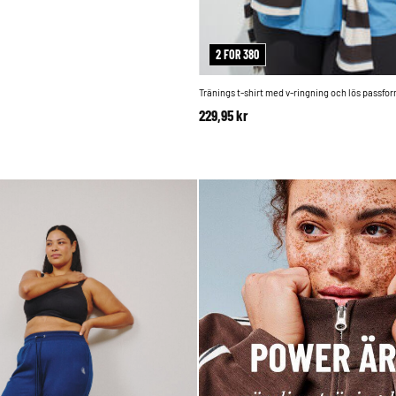
2 FOR 380
Tränings t-shirt med v-ringning och lös passfo
229,95 kr