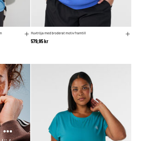
rm
Huvtröja med broderat motiv framtill
579,95 kr