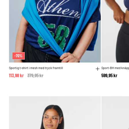
-70%
Sportig t-shirt i mesh med tryck framtill
Sport-BH med knäppn
113,98 kr
Price reduced from
379,95 kr
to
599,95 kr