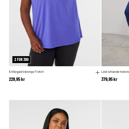
2 FOR 380
Enfärgad tränings-T-shirt
Löst sittande träni
229,95 kr
379,95 kr