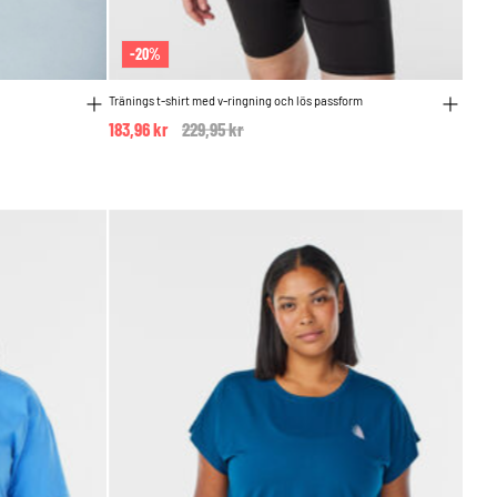
-20%
Tränings t-shirt med v-ringning och lös passform
183,96 kr
Price reduced from
229,95 kr
to