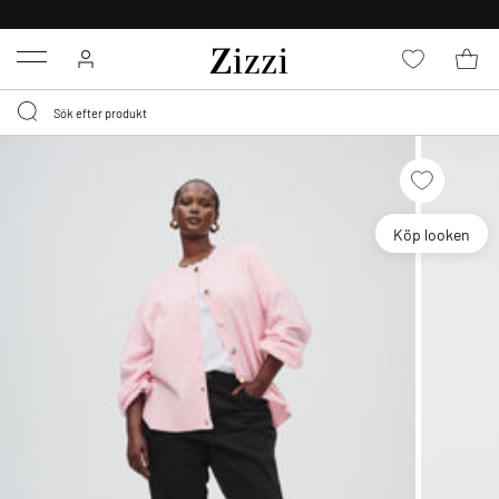
FRI FRAKT ÖVER 499 KR*
Menu
Köp looken