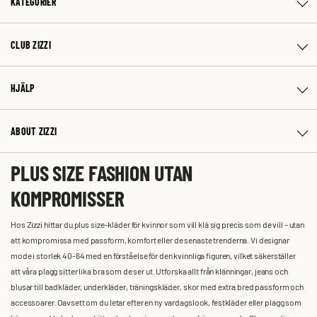
KATEGORIER
CLUB ZIZZI
HJÄLP
ABOUT ZIZZI
PLUS SIZE FASHION UTAN
KOMPROMISSER
Hos Zizzi hittar du plus size-kläder för kvinnor som vill klä sig precis som de vill – utan
att kompromissa med passform, komfort eller de senaste trenderna. Vi designar
mode i storlek 40-64 med en förståelse för den kvinnliga figuren, vilket säkerställer
att våra plagg sitter lika bra som de ser ut. Utforska allt från klänningar, jeans och
blusar till badkläder, underkläder, träningskläder, skor med extra bred passform och
accessoarer. Oavsett om du letar efter en ny vardagslook, festkläder eller plagg som