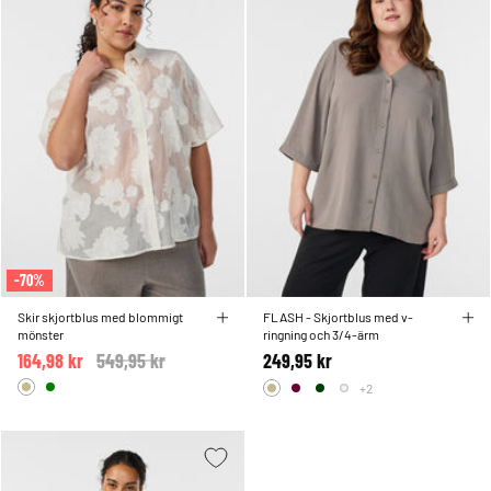
-70%
Skir skjortblus med blommigt
FLASH - Skjortblus med v-
mönster
ringning och 3/4-ärm
164,98 kr
Price reduced from
549,95 kr
to
249,95 kr
+2