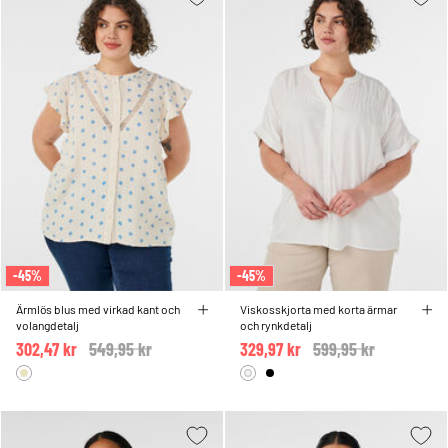
-45%
-45%
Ärmlös blus med virkad kant och
Viskosskjorta med korta ärmar
volangdetalj
och rynkdetalj
302,47 kr
Price reduced from
549,95 kr
to
329,97 kr
Price reduced from
599,95 kr
to