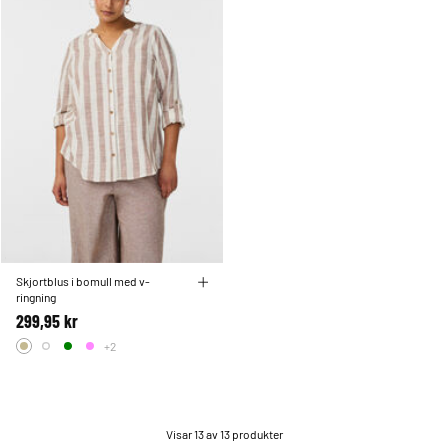
Skjortblus i bomull med v-
ringning
299,95 kr
+2
Visar 13 av 13 produkter