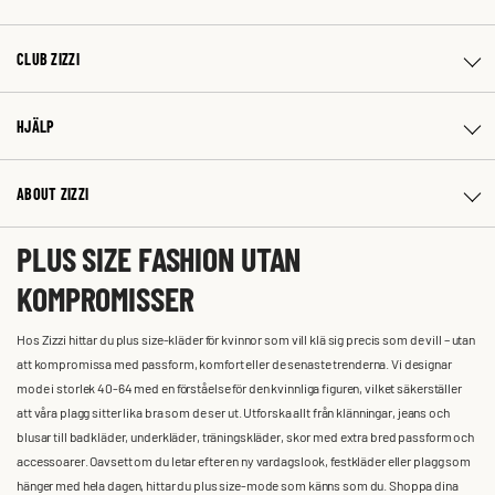
CLUB ZIZZI
HJÄLP
ABOUT ZIZZI
PLUS SIZE FASHION UTAN
KOMPROMISSER
Hos Zizzi hittar du plus size-kläder för kvinnor som vill klä sig precis som de vill – utan
att kompromissa med passform, komfort eller de senaste trenderna. Vi designar
mode i storlek 40-64 med en förståelse för den kvinnliga figuren, vilket säkerställer
att våra plagg sitter lika bra som de ser ut. Utforska allt från klänningar, jeans och
blusar till badkläder, underkläder, träningskläder, skor med extra bred passform och
accessoarer. Oavsett om du letar efter en ny vardagslook, festkläder eller plagg som
hänger med hela dagen, hittar du plus size-mode som känns som du. Shoppa dina