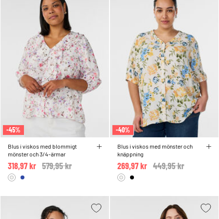
-45%
-40%
Blus i viskos med blommigt
Blus i viskos med mönster och
mönster och 3/4-ärmar
knäppning
318,97 kr
Price reduced from
579,95 kr
to
269,97 kr
Price reduced from
449,95 kr
to