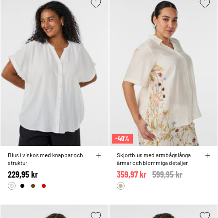
-40%
Blus i viskos med knappar och
Skjortblus med armbågslånga
struktur
ärmar och blommiga detaljer
229,95 kr
359,97 kr
Price reduced from
599,95 kr
to