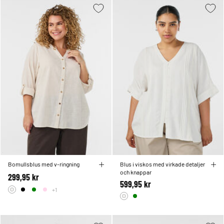
Bomullsblus med v-ringning
Blus i viskos med virkade detaljer
och knappar
299,95 kr
599,95 kr
+1