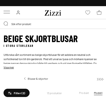
FRI FRAKT ÖVER 499 KR*
Menu
BEIGE SKJORTBLUSAR
I STORA STORLEKAR
Utforska vårt sortiment av beige skjortblusar för att addera en neutral och
sofistikerad ton till din garderob. Med ett urval av ljusa och mörkare nyanser av
beige passar dessa skjortor både till vardags och vid mer formella tillfällen. En
Visa mer
beige skjortblus är ett praktiskt val för en snygg och enkel look.
Blusar & skjortor
Skjortblusar
Produkt
Modell
13 produkter
Filter
(2)