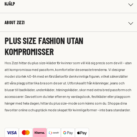
HJÄLP
ABOUT ZIZZI
PLUS SIZE FASHION UTAN
KOMPROMISSER
Hos Zizzi hittar du plus size-kläder för kvinnor som vill klä sig precis som de vill – utan
att kompromissa med passform, komfort eller de senaste trenderna. Vi designar
mode i storlek 40-64 med en förståelse för den kvinnliga figuren, vilket säkerställer
att våra plagg sitter lika bra som de ser ut. Utforska allt från klänningar, jeans och
blusar till badkläder, underkläder, träningskläder, skor med extra bred passform och
accessoarer. Oavsett om du letar efter en ny vardagslook, festkläder eller plagg som
hänger med hela dagen, hittar du plus size-mode som känns som du. Shoppa dina
favoriter online och upptäck mode skapat för kvinnliga former – inte bara standarder.