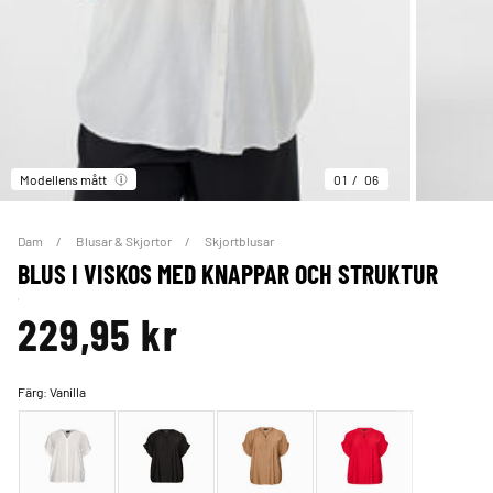
Modellens mått
01
06
Dam
Blusar & Skjortor
Skjortblusar
BLUS I VISKOS MED KNAPPAR OCH STRUKTUR
229,95 kr
Färg:
Vanilla