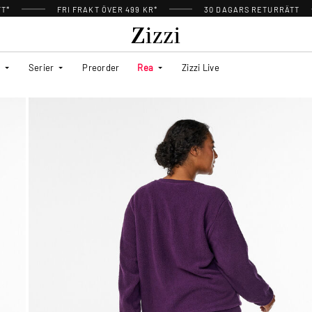
TT*
FRI FRAKT ÖVER 499 KR*
30 DAGARS RETURRÄTT
Serier
Preorder
Rea
Zizzi Live