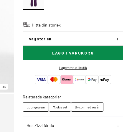
Hitta din storlek
Välj storlek
LÄGG I VARUKORG
Lagerstatus i butik
06
Relaterade kategorier
Loungewear
Mjukisset
Byxor med resår
Hos Zizzi får du