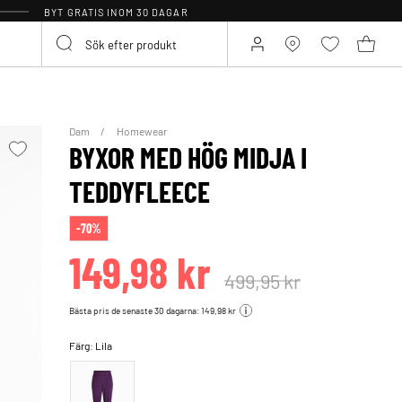
BYT GRATIS INOM 30 DAGAR
Dam
Homewear
BYXOR MED HÖG MIDJA I
TEDDYFLEECE
-70%
149,98 kr
499,95 kr
Bästa pris de senaste 30 dagarna: 149,98 kr
Färg:
Lila