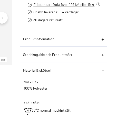
Fri standardfrakt över 499 kr* eller 19 kr
Snabb leverans: 1-4 vardagar
30 dagars returrätt­
Produktinformation
Storleksguide och Produktmått
06
06
06
Material & skötsel
MATERIAL
100% Polyester
TVÄTTRÅD:
30°C normal maskintvätt