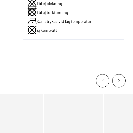
Tål ej blekning
Tål ej torktumling
Kan strykas vid låg temperatur
Ej kemtvätt