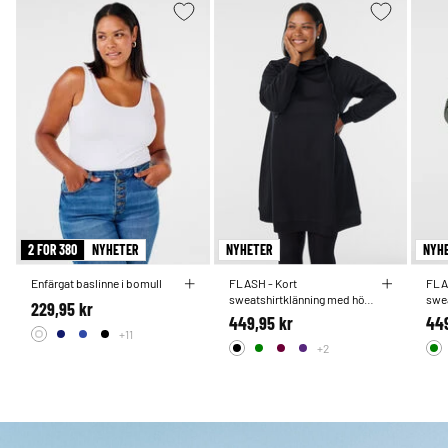
2 FOR 380
NYHETER
NYHETER
NYH
Enfärgat baslinne i bomull
FLASH - Kort
FLA
sweatshirtklänning med hög
swe
229,95 kr
krage och fickor
krag
449,95 kr
449
+11
+2