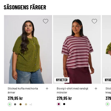
SÄSONGENS FÄRGER
NYHETER
NYH
Stickad kofta med korta
Boxig t-shirt med randigt
Sti
ärmar
mönster
kna
379,95 kr
279,95 kr
379
+1