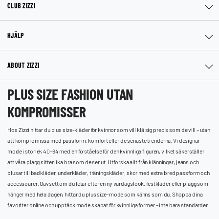
CLUB ZIZZI
HJÄLP
ABOUT ZIZZI
PLUS SIZE FASHION UTAN
KOMPROMISSER
Hos Zizzi hittar du plus size-kläder för kvinnor som vill klä sig precis som de vill – utan
att kompromissa med passform, komfort eller de senaste trenderna. Vi designar
mode i storlek 40-64 med en förståelse för den kvinnliga figuren, vilket säkerställer
att våra plagg sitter lika bra som de ser ut. Utforska allt från klänningar, jeans och
blusar till badkläder, underkläder, träningskläder, skor med extra bred passform och
accessoarer. Oavsett om du letar efter en ny vardagslook, festkläder eller plagg som
hänger med hela dagen, hittar du plus size-mode som känns som du. Shoppa dina
favoriter online och upptäck mode skapat för kvinnliga former – inte bara standarder.