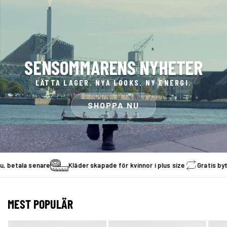
SENSOMMARENS NYHETER
LÄTTA LAGER. NYA LOOKS. NY ENERGI.
SHOPPA NU
ala senare
Kläder skapade för kvinnor i plus size
Gratis byte in
MEST POPULÄR