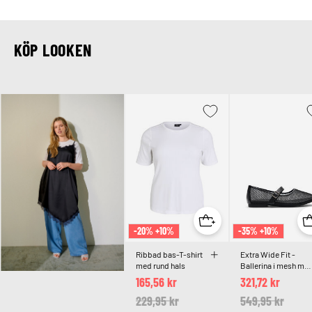
KÖP LOOKEN
-20% +10%
-35% +10%
Ribbad bas-T-shirt
Extra Wide Fit -
med rund hals
Ballerina i mesh me
rem
165,56 kr
321,72 kr
Price reduced from
229,95 kr
to
Price reduced 
549,95 kr
to