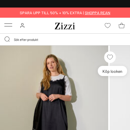
FRI FRAKT ÖVER 499 KR*
SPARA UPP TILL 50% + 10% EXTRA |
SHOPPA REAN
Menu
Köp looken