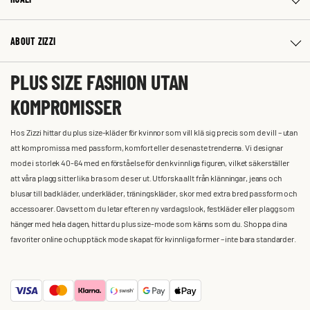
ABOUT ZIZZI
PLUS SIZE FASHION UTAN
KOMPROMISSER
Hos Zizzi hittar du plus size-kläder för kvinnor som vill klä sig precis som de vill – utan
att kompromissa med passform, komfort eller de senaste trenderna. Vi designar
mode i storlek 40-64 med en förståelse för den kvinnliga figuren, vilket säkerställer
att våra plagg sitter lika bra som de ser ut. Utforska allt från klänningar, jeans och
blusar till badkläder, underkläder, träningskläder, skor med extra bred passform och
accessoarer. Oavsett om du letar efter en ny vardagslook, festkläder eller plagg som
hänger med hela dagen, hittar du plus size-mode som känns som du. Shoppa dina
favoriter online och upptäck mode skapat för kvinnliga former – inte bara standarder.