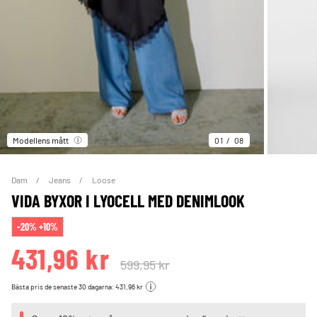
Modellens mått
01
08
Dam
Jeans
Loose
VIDA BYXOR I LYOCELL MED DENIMLOOK
-20% +10%
431,96 kr
599,95 kr
Bästa pris de senaste 30 dagarna: 431,96 kr