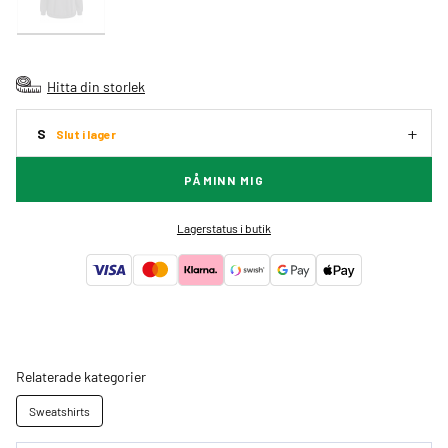
Hitta din storlek
S
Slut i lager
PÅMINN MIG
Lagerstatus i butik
Relaterade kategorier
Sweatshirts