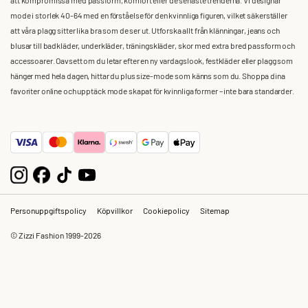
mode i storlek 40-64 med en förståelse för den kvinnliga figuren, vilket säkerställer
att våra plagg sitter lika bra som de ser ut. Utforska allt från klänningar, jeans och
blusar till badkläder, underkläder, träningskläder, skor med extra bred passform och
accessoarer. Oavsett om du letar efter en ny vardagslook, festkläder eller plagg som
hänger med hela dagen, hittar du plus size-mode som känns som du. Shoppa dina
favoriter online och upptäck mode skapat för kvinnliga former – inte bara standarder.
Personuppgiftspolicy
Köpvillkor
Cookiepolicy
Sitemap
© Zizzi Fashion 1999-2026