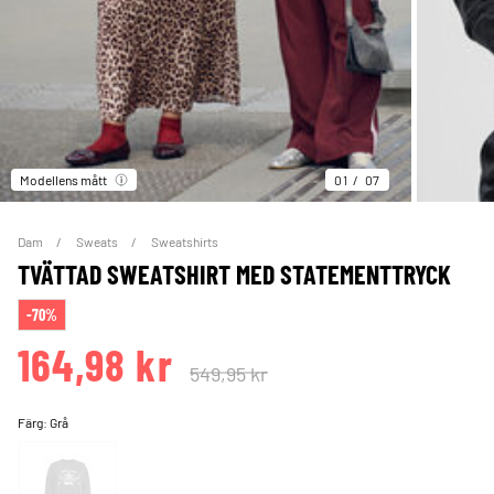
Modellens mått
01
07
Dam
Sweats
Sweatshirts
TVÄTTAD SWEATSHIRT MED STATEMENTTRYCK
-70%
164,98 kr
549,95 kr
Färg:
Grå