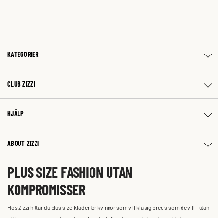
KATEGORIER
CLUB ZIZZI
HJÄLP
ABOUT ZIZZI
PLUS SIZE FASHION UTAN
KOMPROMISSER
Hos Zizzi hittar du plus size-kläder för kvinnor som vill klä sig precis som de vill – utan
att kompromissa med passform, komfort eller de senaste trenderna. Vi designar