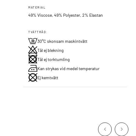
MATERIAL
49% Viscose, 49% Polyester, 2% Elastan
TVÄTTRÅD:
30°C skonsam maskintvätt
Tål ej blekning
Tål ej torktumling
Kan strykas vid medel temperatur
Ej kemtvätt