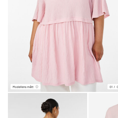
Modellens mått
01