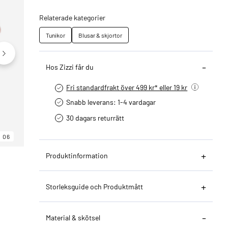
Relaterade kategorier
Tunikor
Blusar & skjortor
Hos Zizzi får du
Fri standardfrakt över 499 kr* eller 19 kr
Snabb leverans: 1-4 vardagar
30 dagars returrätt­
06
06
06
Produktinformation
Storleksguide och Produktmått
Material & skötsel