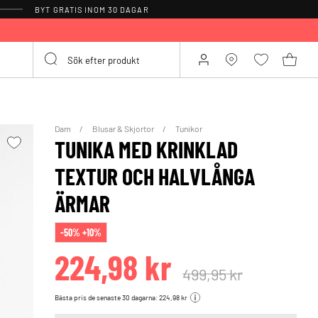
BYT GRATIS INOM 30 DAGAR
Dam
Blusar & Skjortor
Tunikor
TUNIKA MED KRINKLAD
TEXTUR OCH HALVLÅNGA
ÄRMAR
-50% +10%
224,98 kr
499,95 kr
Bästa pris de senaste 30 dagarna: 224,98 kr