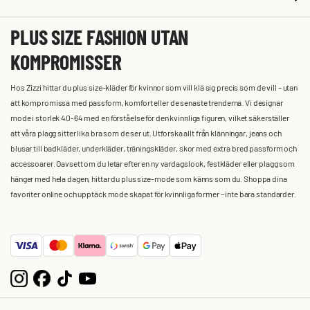
PLUS SIZE FASHION UTAN
KOMPROMISSER
Hos Zizzi hittar du plus size-kläder för kvinnor som vill klä sig precis som de vill – utan
att kompromissa med passform, komfort eller de senaste trenderna. Vi designar
mode i storlek 40-64 med en förståelse för den kvinnliga figuren, vilket säkerställer
att våra plagg sitter lika bra som de ser ut. Utforska allt från klänningar, jeans och
blusar till badkläder, underkläder, träningskläder, skor med extra bred passform och
accessoarer. Oavsett om du letar efter en ny vardagslook, festkläder eller plagg som
hänger med hela dagen, hittar du plus size-mode som känns som du. Shoppa dina
favoriter online och upptäck mode skapat för kvinnliga former – inte bara standarder.