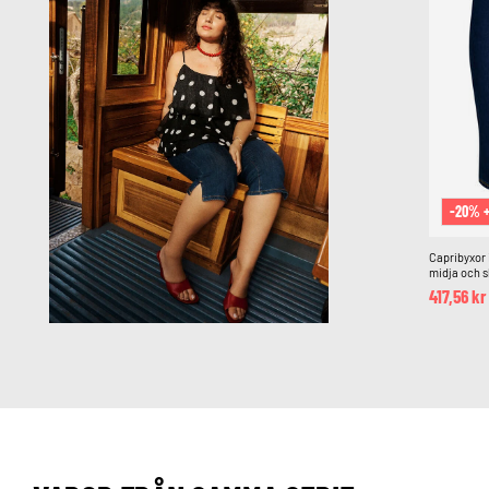
-20% 
Capribyxor
midja och sl
417,56 kr