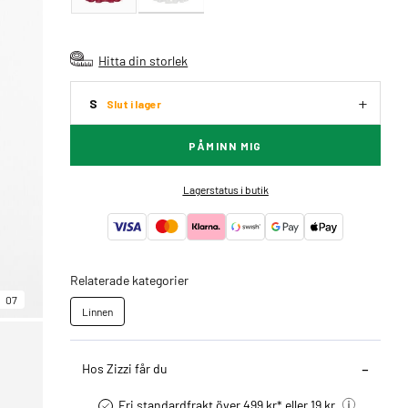
Hitta din storlek
S
Slut i lager
PÅMINN MIG
Lagerstatus i butik
Relaterade kategorier
07
Linnen
Hos Zizzi får du
Fri standardfrakt över 499 kr* eller 19 kr