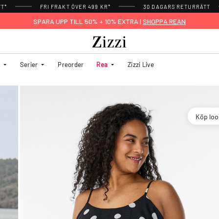
TT*
FRI FRAKT ÖVER 499 KR*
30 DAGARS RETURRÄTT
SPARA UPP TILL 50% + 10% EXTRA |
SHOPPA REAN
Serier
Preorder
Rea
Zizzi Live
Köp lo