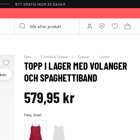
BYT GRATIS INOM 30 DAGAR
Dam
T-shirts & Toppar
Toppar
Linnen
TOPP I LAGER MED VOLANGER
oken
OCH SPAGHETTIBAND
579,95 kr
Färg:
Svart