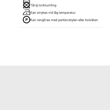
Tål ej torktumling
Kan strykas vid låg temperatur
Kan rengöras med perkloretylen eller kolväten