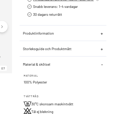
Snabb leverans: 1-4 vardagar
30 dagars returrätt­
Produktinformation
Storleksguide och Produktmått
Material & skötsel
07
06
07
MATERIAL
100% Polyester
TVÄTTRÅD:
30°C skonsam maskintvätt
Tål ej blekning