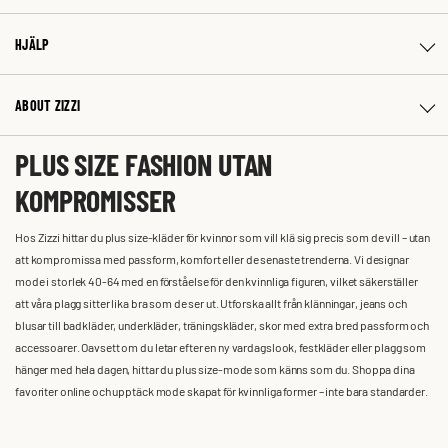
HJÄLP
ABOUT ZIZZI
PLUS SIZE FASHION UTAN
KOMPROMISSER
Hos Zizzi hittar du plus size-kläder för kvinnor som vill klä sig precis som de vill – utan
att kompromissa med passform, komfort eller de senaste trenderna. Vi designar
mode i storlek 40-64 med en förståelse för den kvinnliga figuren, vilket säkerställer
att våra plagg sitter lika bra som de ser ut. Utforska allt från klänningar, jeans och
blusar till badkläder, underkläder, träningskläder, skor med extra bred passform och
accessoarer. Oavsett om du letar efter en ny vardagslook, festkläder eller plagg som
hänger med hela dagen, hittar du plus size-mode som känns som du. Shoppa dina
favoriter online och upptäck mode skapat för kvinnliga former – inte bara standarder.