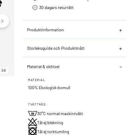
30 dagars returrätt­
Produktinformation
Storleksguide och Produktmått
Material & skötsel
06
06
06
MATERIAL
100% Ekologisk bomull
TVÄTTRÅD:
30°C normal maskintvätt
Tål ej blekning
Tål ej torktumling