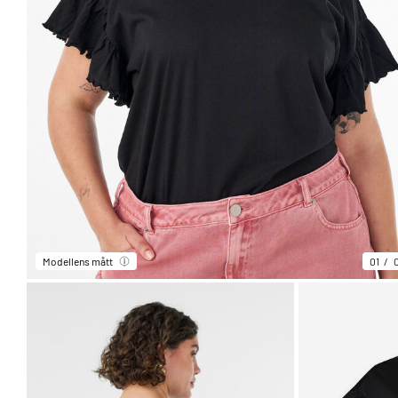
Modellens mått
01