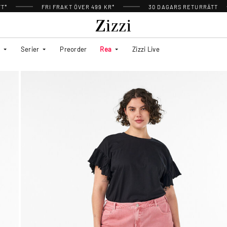
TT*
FRI FRAKT ÖVER 499 KR*
30 DAGARS RETURRÄTT
Serier
Preorder
Rea
Zizzi Live