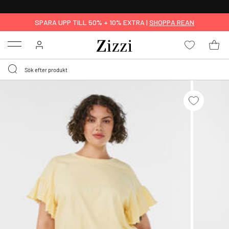
FRI FRAKT ÖVER 499 KR*
SPARA UPP TILL 50% + 10% EXTRA |
SHOPPA REAN
Menu