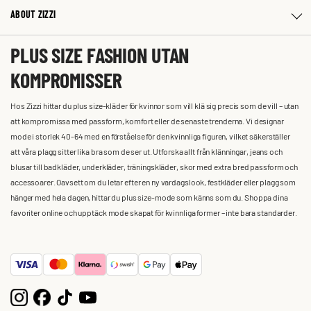
ABOUT ZIZZI
PLUS SIZE FASHION UTAN
KOMPROMISSER
Hos Zizzi hittar du plus size-kläder för kvinnor som vill klä sig precis som de vill – utan
att kompromissa med passform, komfort eller de senaste trenderna. Vi designar
mode i storlek 40-64 med en förståelse för den kvinnliga figuren, vilket säkerställer
att våra plagg sitter lika bra som de ser ut. Utforska allt från klänningar, jeans och
blusar till badkläder, underkläder, träningskläder, skor med extra bred passform och
accessoarer. Oavsett om du letar efter en ny vardagslook, festkläder eller plagg som
hänger med hela dagen, hittar du plus size-mode som känns som du. Shoppa dina
favoriter online och upptäck mode skapat för kvinnliga former – inte bara standarder.