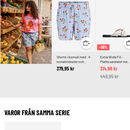
-30%
Shorts i bomull med
Extra Wide Fit -
tomatmönster och
Platta sandaler med
hög midja
korsade
379,95 kr
314,96 kr
satinremmar
Price reduced 
449,95 kr
to
VAROR FRÅN SAMMA SERIE