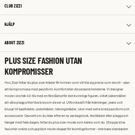
CLUB ZIZZI
HJÄLP
ABOUT ZIZZI
PLUS SIZE FASHION UTAN
KOMPROMISSER
Hos Zizzi hittar du plus size-kläder för kvinnor som vill klä sig precis som de vill – utan
att kompromissa med passform, komfort eller de senaste trenderna. Vi designar
mode i storlek 40-64 med en förståelse för den kvinnliga figuren, vilket säkerställer
att våra plagg sitter lika bra som de ser ut. Utforska allt från klänningar, jeans och
blusar till badkläder, underkläder, träningskläder, skor med extra bred passform och
accessoarer. Oavsett om du letar efter en ny vardagslook, festkläder eller plagg som
hänger med hela dagen, hittar du plus size-mode som känns som du. Shoppa dina
favoriter online och upptäck mode skapat för kvinnliga former – inte bara standarder.