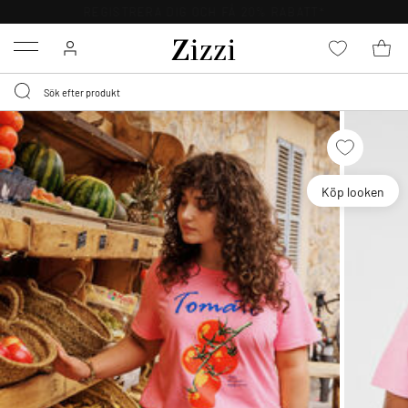
FRI FRAKT ÖVER 499 KR*
Menu
Köp looken