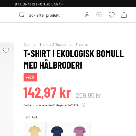
BYT GRATIS INOM 30 DAGAR
Dam
T-shirts & Toppar
T-shirts
T-SHIRT I EKOLOGISK BOMULL
MED HÅLBRODERI
-45%
142,97 kr
259,95 kr
Bästa pris de senaste 30 dagarna: 142,97 kr
Färg:
Gul