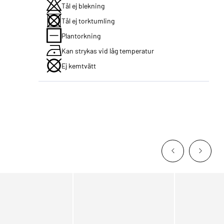
Tål ej blekning
Tål ej torktumling
Plantorkning
Kan strykas vid låg temperatur
Ej kemtvätt