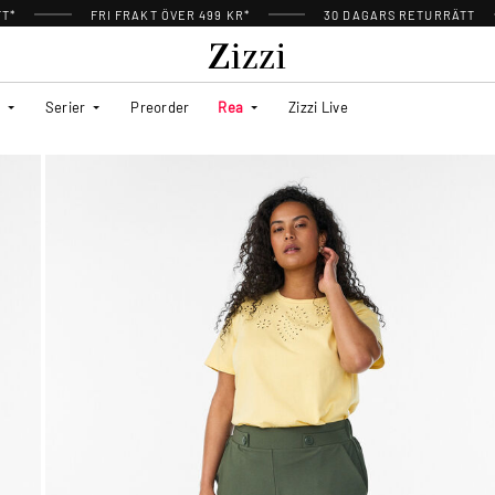
TT*
FRI FRAKT ÖVER 499 KR*
30 DAGARS RETURRÄTT
Serier
Preorder
Rea
Zizzi Live