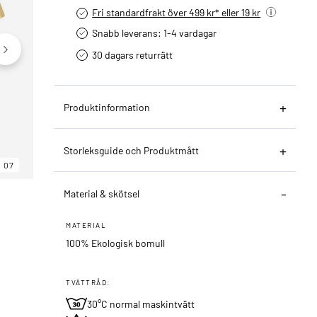
Fri standardfrakt över 499 kr* eller 19 kr
Snabb leverans: 1-4 vardagar
30 dagars returrätt­
Produktinformation
Storleksguide och Produktmått
07
06
07
Material & skötsel
MATERIAL
100% Ekologisk bomull
TVÄTTRÅD:
30°C normal maskintvätt