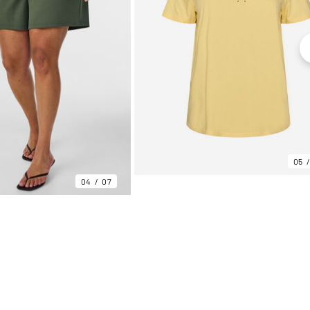
05
04
07