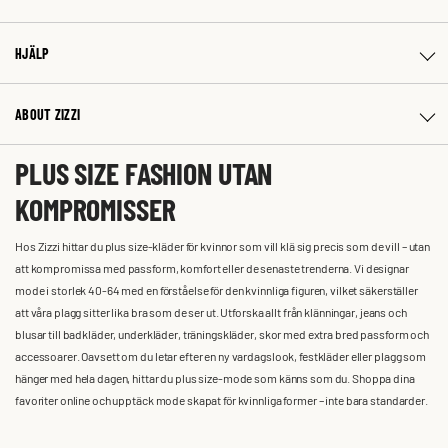
HJÄLP
ABOUT ZIZZI
PLUS SIZE FASHION UTAN
KOMPROMISSER
Hos Zizzi hittar du plus size-kläder för kvinnor som vill klä sig precis som de vill – utan
att kompromissa med passform, komfort eller de senaste trenderna. Vi designar
mode i storlek 40-64 med en förståelse för den kvinnliga figuren, vilket säkerställer
att våra plagg sitter lika bra som de ser ut. Utforska allt från klänningar, jeans och
blusar till badkläder, underkläder, träningskläder, skor med extra bred passform och
accessoarer. Oavsett om du letar efter en ny vardagslook, festkläder eller plagg som
hänger med hela dagen, hittar du plus size-mode som känns som du. Shoppa dina
favoriter online och upptäck mode skapat för kvinnliga former – inte bara standarder.