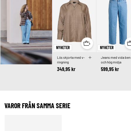
NYHETER
NYHETER
Lös skjorta med v-
Jeans med vida ben
ringning
och hög midja
349,95 kr
599,95 kr
VAROR FRÅN SAMMA SERIE