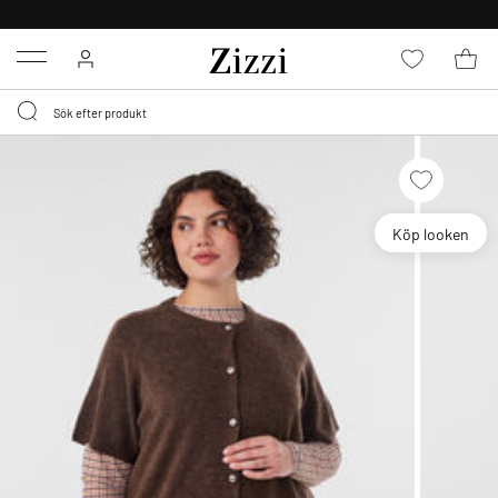
FRI FRAKT ÖVER 499 KR*
Menu
Köp looken