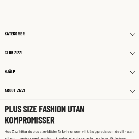
KATEGORIER
CLUB ZIZZI
HJÄLP
ABOUT ZIZZI
PLUS SIZE FASHION UTAN
KOMPROMISSER
Hos Zizzi hittar du plus size-kläder för kvinnor som vill klä sig precis som de vill – utan
att kompromissa med passform, komfort eller de senaste trenderna. Vi designar