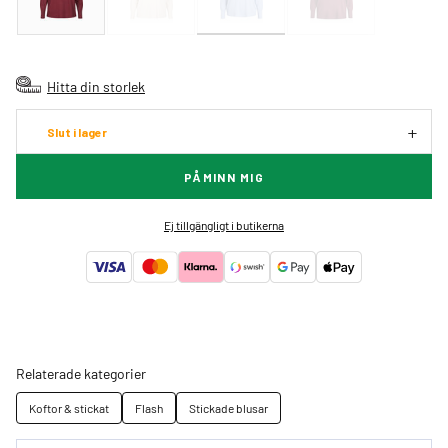
Hitta din storlek
Slut i lager
PÅMINN MIG
Ej tillgängligt i butikerna
Relaterade kategorier
Koftor & stickat
Flash
Stickade blusar