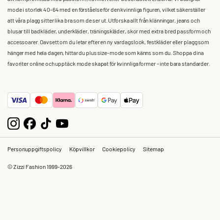
mode i storlek 40-64 med en förståelse för den kvinnliga figuren, vilket säkerställer
att våra plagg sitter lika bra som de ser ut. Utforska allt från klänningar, jeans och
blusar till badkläder, underkläder, träningskläder, skor med extra bred passform och
accessoarer. Oavsett om du letar efter en ny vardagslook, festkläder eller plagg som
hänger med hela dagen, hittar du plus size-mode som känns som du. Shoppa dina
favoriter online och upptäck mode skapat för kvinnliga former – inte bara standarder.
Personuppgiftspolicy
Köpvillkor
Cookiepolicy
Sitemap
© Zizzi Fashion 1999-2026