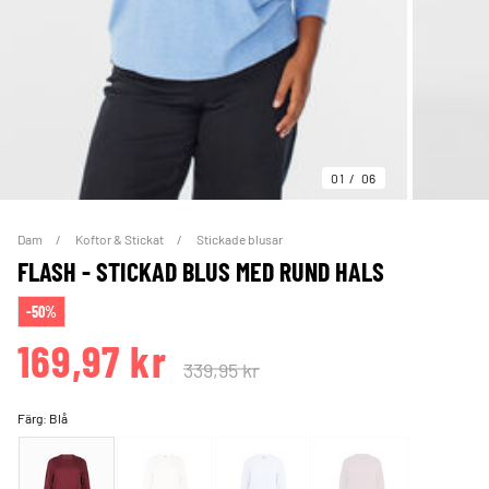
01
06
Dam
Koftor & Stickat
Stickade blusar
FLASH - STICKAD BLUS MED RUND HALS
-50%
169,97 kr
339,95 kr
Färg:
Blå