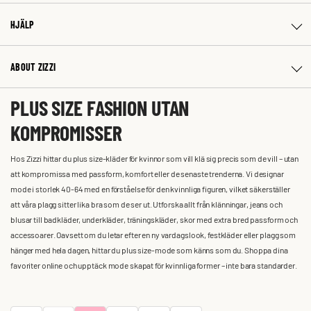
HJÄLP
ABOUT ZIZZI
PLUS SIZE FASHION UTAN
KOMPROMISSER
Hos Zizzi hittar du plus size-kläder för kvinnor som vill klä sig precis som de vill – utan
att kompromissa med passform, komfort eller de senaste trenderna. Vi designar
mode i storlek 40-64 med en förståelse för den kvinnliga figuren, vilket säkerställer
att våra plagg sitter lika bra som de ser ut. Utforska allt från klänningar, jeans och
blusar till badkläder, underkläder, träningskläder, skor med extra bred passform och
accessoarer. Oavsett om du letar efter en ny vardagslook, festkläder eller plagg som
hänger med hela dagen, hittar du plus size-mode som känns som du. Shoppa dina
favoriter online och upptäck mode skapat för kvinnliga former – inte bara standarder.