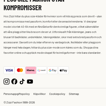
KOMPROMISSER
Hos Zizzi hittar du plus size-kläder för kvinnor som vill klä sig precis som de vill – utan
att kompromissa med passform, komfort eller de senaste trenderna. Vi designar
mode i storlek 40-64 med en förståelse för den kvinnliga figuren, vilket säkerställer
att våra plagg sitter lika bra som de ser ut. Utforska allt från klänningar, jeans och
blusar till badkläder, underkläder, träningskläder, skor med extra bred passform och
accessoarer. Oavsett om du letar efter en ny vardagslook, festkläder eller plagg som
hänger med hela dagen, hittar du plus size-mode som känns som du. Shoppa dina
favoriter online och upptäck mode skapat för kvinnliga former – inte bara standarder.
Personuppgiftspolicy
Köpvillkor
Cookiepolicy
Sitemap
© Zizzi Fashion 1999-2026