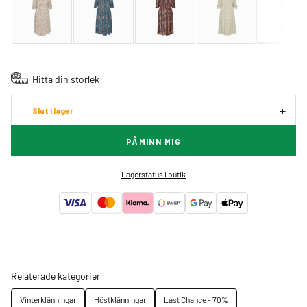
Hitta din storlek
Slut i lager
PÅMINN MIG
Lagerstatus i butik
Relaterade kategorier
Vinterklänningar
Höstklänningar
Last Chance - 70%