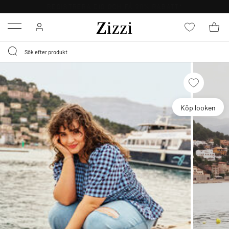
FRI FRAKT ÖVER 499 KR*
Menu
Köp looken