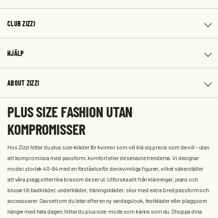
CLUB ZIZZI
HJÄLP
ABOUT ZIZZI
PLUS SIZE FASHION UTAN
KOMPROMISSER
Hos Zizzi hittar du plus size-kläder för kvinnor som vill klä sig precis som de vill – utan
att kompromissa med passform, komfort eller de senaste trenderna. Vi designar
mode i storlek 40-64 med en förståelse för den kvinnliga figuren, vilket säkerställer
att våra plagg sitter lika bra som de ser ut. Utforska allt från klänningar, jeans och
blusar till badkläder, underkläder, träningskläder, skor med extra bred passform och
accessoarer. Oavsett om du letar efter en ny vardagslook, festkläder eller plagg som
hänger med hela dagen, hittar du plus size-mode som känns som du. Shoppa dina