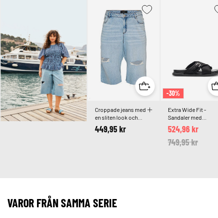
-30%
Croppade jeans med
Extra Wide Fit -
en sliten look och
Sandaler med
råa kanter
korsade remmar oc
449,95 kr
524,96 kr
volangkanter
Price reduced 
749,95 kr
to
VAROR FRÅN SAMMA SERIE