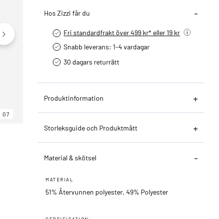
Hos Zizzi får du
Fri standardfrakt över 499 kr* eller 19 kr
Snabb leverans: 1-4 vardagar
30 dagars returrätt­
Produktinformation
07
06
07
Storleksguide och Produktmått
Material & skötsel
MATERIAL
51% Återvunnen polyester, 49% Polyester
CERTIFICATION: