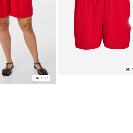
05
04
07