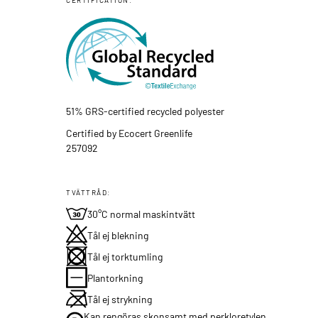
51% GRS-certified recycled polyester
Certified by Ecocert Greenlife
257092
TVÄTTRÅD:
30°C normal maskintvätt
Tål ej blekning
Tål ej torktumling
Plantorkning
Tål ej strykning
Kan rengöras skonsamt med perkloretylen