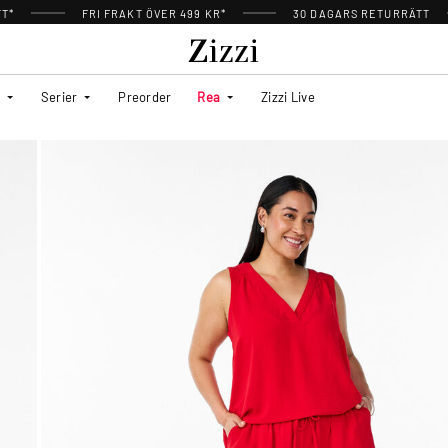
TT*
FRI FRAKT ÖVER 499 KR*
30 DAGARS RETURRÄTT
Serier
Preorder
Rea
Zizzi Live