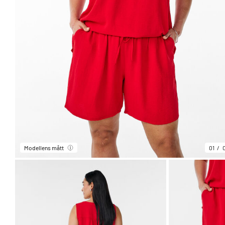
Modellens mått
01