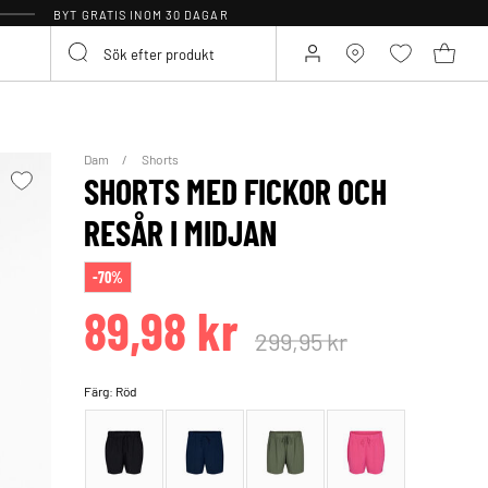
BYT GRATIS INOM 30 DAGAR
Dam
Shorts
SHORTS MED FICKOR OCH
RESÅR I MIDJAN
-70%
89,98 kr
299,95 kr
Färg:
Röd