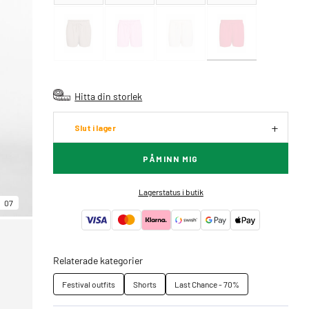
Hitta din storlek
Slut i lager
PÅMINN MIG
Lagerstatus i butik
07
Relaterade kategorier
Festival outfits
Shorts
Last Chance - 70%