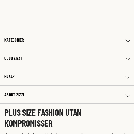
KATEGORIER
CLUB ZIZZI
HJÄLP
ABOUT ZIZZI
PLUS SIZE FASHION UTAN
KOMPROMISSER
Hos Zizzi hittar du plus size-kläder för kvinnor som vill klä sig precis som de vill – utan