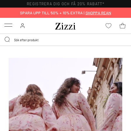
REGISTRERA DIG OCH FÅ 20% RABATT*
SPARA UPP TILL 50% + 10% EXTRA |
SHOPPA REAN
Menu