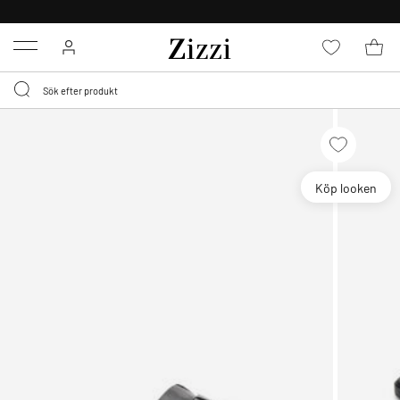
FRI FRAKT ÖVER 499 KR*
Menu
Köp looken