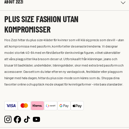
ABOUT ZIZZI
PLUS SIZE FASHION UTAN
KOMPROMISSER
Hos Zizzi hittar du plus size-kläder för kvinnor som vill klä sig precis som de vill – utan
att kompromissa med passform, komfort eller de senaste trenderna. Vi designar
mode i storlek 40-64 med en förståelse för den kvinnliga figuren, vilket säkerställer
att våra plagg sitter lika bra som de ser ut. Utforska allt från klänningar, jeans och
blusar till badkläder, underkläder, träningskläder, skor med extra bred passform och
accessoarer. Oavsett om du letar efter en ny vardagslook, festkläder eller plagg som
hänger med hela dagen, hittar du plus size-mode som känns som du. Shoppa dina
favoriter online och upptäck mode skapat för kvinnliga former – inte bara standarder.