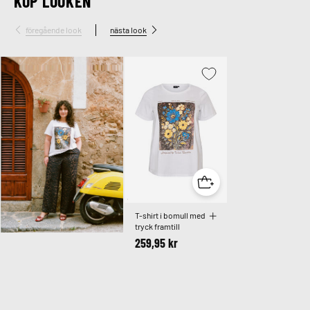
KÖP LOOKEN
föregående look
nästa look
T-shirt i bomull med
tryck framtill
259,95 kr