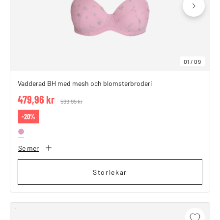
01
/
09
Vadderad BH med mesh och blomsterbroderi
479,96 kr
Price reduced from
599,95 kr
to
-20%
Se mer
Storlekar