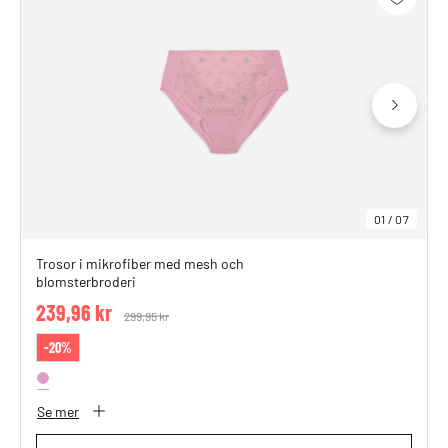
01
/
07
Trosor i mikrofiber med mesh och
blomsterbroderi
239,96 kr
Price reduced from
299,95 kr
to
-20%
Se mer