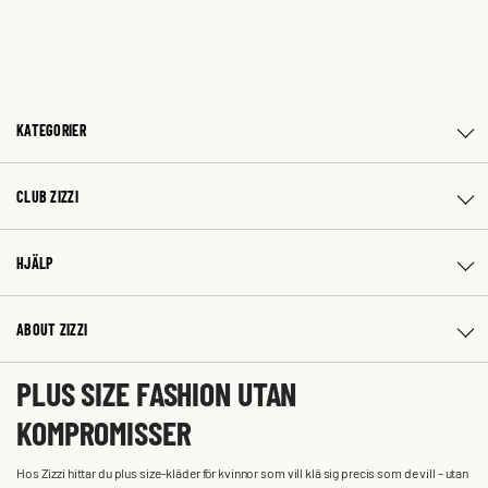
KATEGORIER
CLUB ZIZZI
HJÄLP
ABOUT ZIZZI
PLUS SIZE FASHION UTAN
KOMPROMISSER
Hos Zizzi hittar du plus size-kläder för kvinnor som vill klä sig precis som de vill – utan