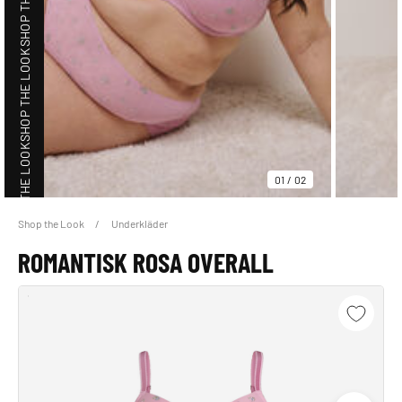
SHOP THE LOOK
SHOP THE LOOK
01
/
02
Shop the Look
Underkläder
SHOP THE LOOK
ROMANTISK ROSA OVERALL
SHOP THE LOOK