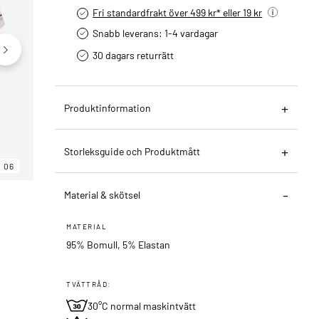
Fri standardfrakt över 499 kr* eller 19 kr
Snabb leverans: 1-4 vardagar
30 dagars returrätt­
Produktinformation
Storleksguide och Produktmått
06
06
06
Material & skötsel
MATERIAL
95% Bomull, 5% Elastan
TVÄTTRÅD:
30°C normal maskintvätt