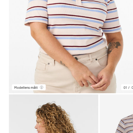
Modellens mått
01