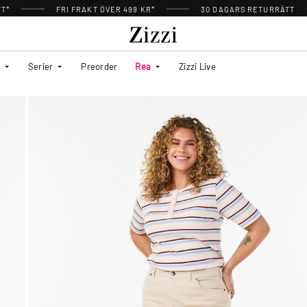
TT*
FRI FRAKT ÖVER 499 KR*
30 DAGARS RETURRÄTT
Serier
Preorder
Rea
Zizzi Live