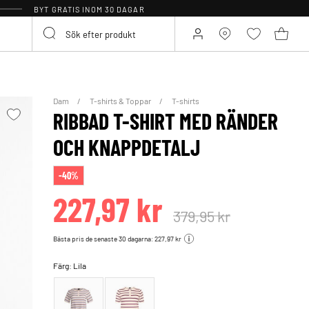
BYT GRATIS INOM 30 DAGAR
Dam
T-shirts & Toppar
T-shirts
RIBBAD T-SHIRT MED RÄNDER
OCH KNAPPDETALJ
-40%
227,97 kr
379,95 kr
Bästa pris de senaste 30 dagarna: 227,97 kr
Färg:
Lila