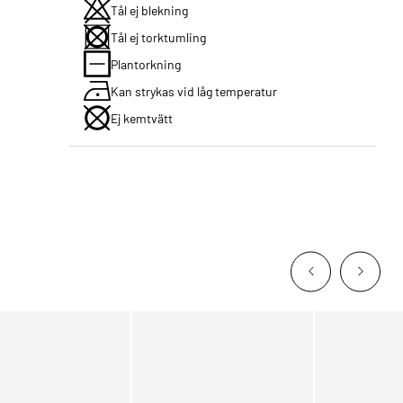
Tål ej blekning
Tål ej torktumling
Plantorkning
Kan strykas vid låg temperatur
Ej kemtvätt