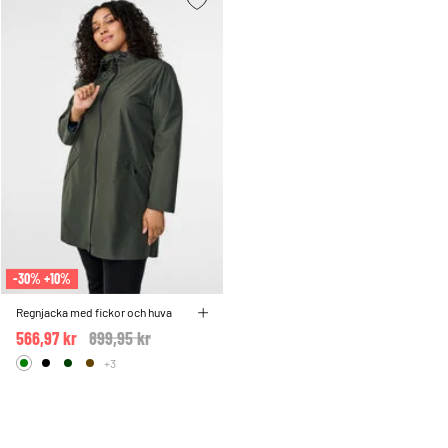
-30% +10%
Regnjacka med fickor och huva
566,97 kr
Price reduced from
899,95 kr
to
+3