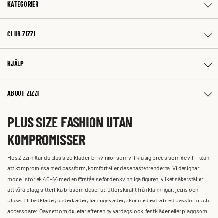
KATEGORIER
CLUB ZIZZI
HJÄLP
ABOUT ZIZZI
PLUS SIZE FASHION UTAN
KOMPROMISSER
Hos Zizzi hittar du plus size-kläder för kvinnor som vill klä sig precis som de vill – utan
att kompromissa med passform, komfort eller de senaste trenderna. Vi designar
mode i storlek 40-64 med en förståelse för den kvinnliga figuren, vilket säkerställer
att våra plagg sitter lika bra som de ser ut. Utforska allt från klänningar, jeans och
blusar till badkläder, underkläder, träningskläder, skor med extra bred passform och
accessoarer. Oavsett om du letar efter en ny vardagslook, festkläder eller plagg som