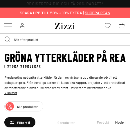
REGISTRERA DIG OCH FÅ 20% RABATT*
SPARA UPP TILL 50% + 10% EXTRA |
SHOPPA REAN
Menu
GRÖNA YTTERKLÄDER PÅ REA
I STORA STORLEKAR
Fynda gröna nedsatta ytterkläder för dam och fräscha upp din garderob till ett
oslagbart pris. Från trendiga parker till klassiska kappor, erbjuder vi ett brett utbud
av rabatterade plagg i olika nyanser av grönt. Oavsett om du föredrar dova
Visa mer
skogsgrönt eller livfull smaragd, hittar du ytterkläder som både ser bra ut och håller
dig varm. Upptäck vårt sortiment och välj din nya favorit bland våra gröna
ytterplagg.
Alla produkter
Produkt
Modell
9 produkter
Filter
(1)