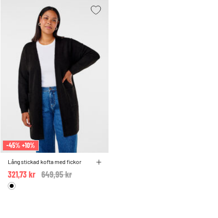
-45% +10%
Lång stickad kofta med fickor
321,73 kr
Price reduced from
649,95 kr
to