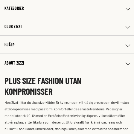
KATEGORIER
CLUB ZIZZI
HJÄLP
ABOUT ZIZZI
PLUS SIZE FASHION UTAN
KOMPROMISSER
Hos Zizzi hittar du plus size-kläder för kvinnor som vill klä sig precis som de vill – utan
att kompromissa med passform, komfort eller de senaste trenderna. Vi designar
mode i storlek 40-64 med en förståelse för den kvinnliga figuren, vilket säkerställer
att våra plagg sitter lika bra som de ser ut. Utforska allt från klänningar, jeans och
blusar till badkläder, underkläder, träningskläder, skor med extra bred passform och