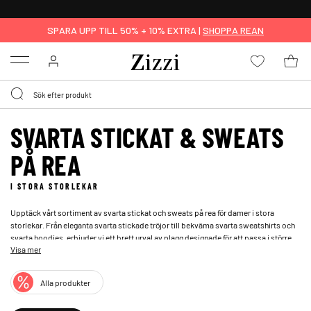
FRI FRAKT ÖVER 499 KR*
SPARA UPP TILL 50% + 10% EXTRA |
SHOPPA REAN
Menu
SVARTA STICKAT & SWEATS
PÅ REA
I STORA STORLEKAR
Upptäck vårt sortiment av svarta stickat och sweats på rea för damer i stora
storlekar. Från eleganta svarta stickade tröjor till bekväma svarta sweatshirts och
svarta hoodies, erbjuder vi ett brett urval av plagg designade för att passa i större
Visa mer
storlekar. Vår rea ger dig möjlighet att hitta stiliga och funktionella plagg till
förmånliga priser. Uppdatera din garderob med våra svarta stickat och sweats,
perfekt för både avslappnade och eleganta tillfällen.
Alla produkter