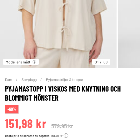
Modellens mått
01
08
Dam
Sovplagg
Pyjamaströjor & toppar
PYJAMASTOPP I VISKOS MED KNYTNING OCH
BLOMMIGT MÖNSTER
-60%
151,98 kr
379,95 kr
Bästa pris de senaste 30 dagarna: 151,98 kr