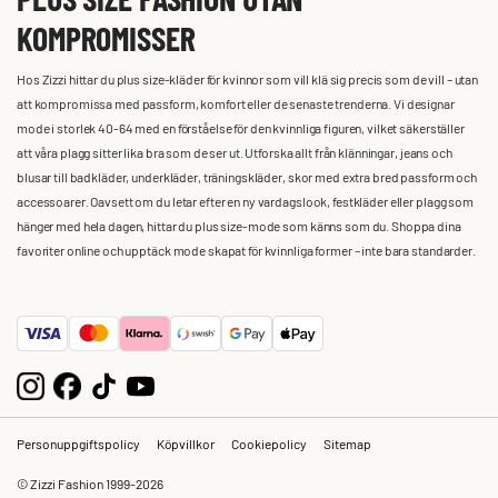
KOMPROMISSER
Hos Zizzi hittar du plus size-kläder för kvinnor som vill klä sig precis som de vill – utan
att kompromissa med passform, komfort eller de senaste trenderna. Vi designar
mode i storlek 40-64 med en förståelse för den kvinnliga figuren, vilket säkerställer
att våra plagg sitter lika bra som de ser ut. Utforska allt från klänningar, jeans och
blusar till badkläder, underkläder, träningskläder, skor med extra bred passform och
accessoarer. Oavsett om du letar efter en ny vardagslook, festkläder eller plagg som
hänger med hela dagen, hittar du plus size-mode som känns som du. Shoppa dina
favoriter online och upptäck mode skapat för kvinnliga former – inte bara standarder.
Personuppgiftspolicy
Köpvillkor
Cookiepolicy
Sitemap
© Zizzi Fashion 1999-2026