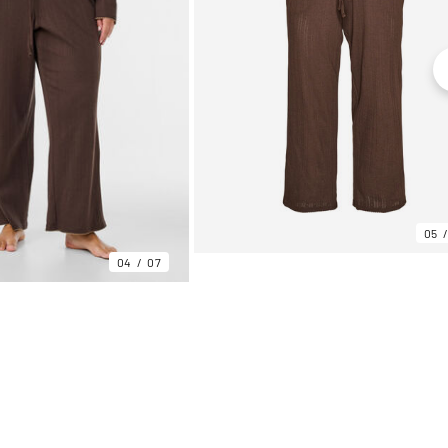
05
04
07