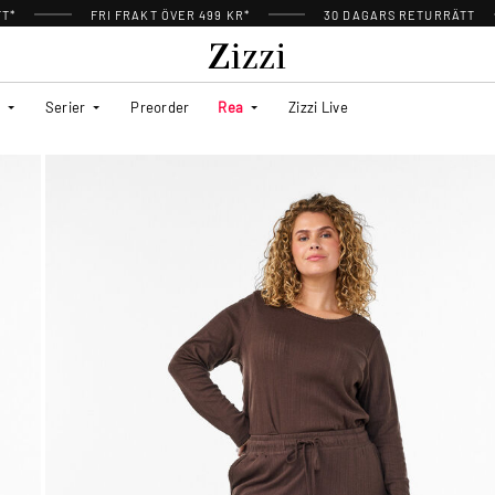
TT*
FRI FRAKT ÖVER 499 KR*
30 DAGARS RETURRÄTT
Serier
Preorder
Rea
Zizzi Live