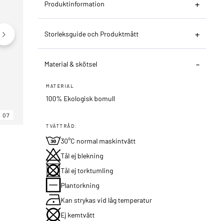
Produktinformation
Storleksguide och Produktmått
Material & skötsel
MATERIAL
100% Ekologisk bomull
07
06
07
TVÄTTRÅD:
30°C normal maskintvätt
Tål ej blekning
Tål ej torktumling
Plantorkning
Kan strykas vid låg temperatur
Ej kemtvätt