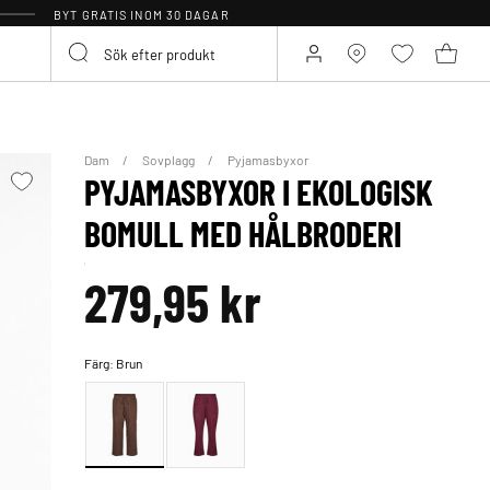
BYT GRATIS INOM 30 DAGAR
Dam
Sovplagg
Pyjamasbyxor
PYJAMASBYXOR I EKOLOGISK
BOMULL MED HÅLBRODERI
279,95 kr
Färg:
Brun