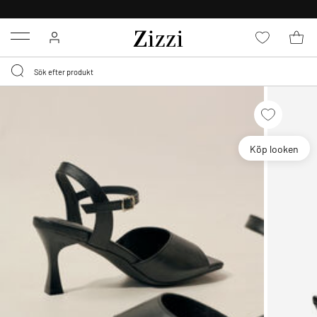
FRI FRAKT ÖVER 499 KR*
Menu
Köp looken