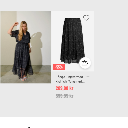
-55%
Lång a-linjeformad
kjol i chiffong med
prickar
269,98 kr
Price reduced from
599,95 kr
to