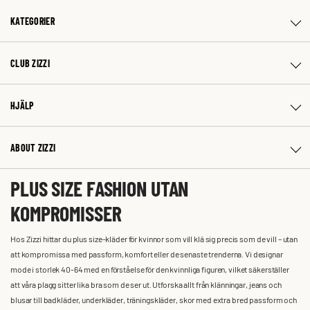
KATEGORIER
CLUB ZIZZI
HJÄLP
ABOUT ZIZZI
PLUS SIZE FASHION UTAN
KOMPROMISSER
Hos Zizzi hittar du plus size-kläder för kvinnor som vill klä sig precis som de vill – utan
att kompromissa med passform, komfort eller de senaste trenderna. Vi designar
mode i storlek 40-64 med en förståelse för den kvinnliga figuren, vilket säkerställer
att våra plagg sitter lika bra som de ser ut. Utforska allt från klänningar, jeans och
blusar till badkläder, underkläder, träningskläder, skor med extra bred passform och