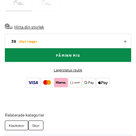
Hitta din storlek
39
Slut i lager
PÅMINN MIG
Lagerstatus i butik
Relaterade kategorier
Klackskor
Skor