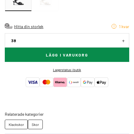
Hitta din storlek
1 kvar
38
LÄGG I VARUKORG
Lagerstatus i butik
Relaterade kategorier
Klackskor
Skor