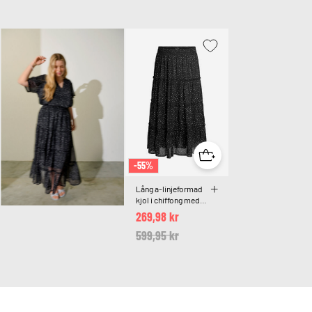
-55%
Lång a-linjeformad
kjol i chiffong med
prickar
269,98 kr
Price reduced from
599,95 kr
to