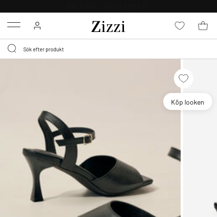
FRI FRAKT ÖVER 499 KR*
Menu
Köp looken