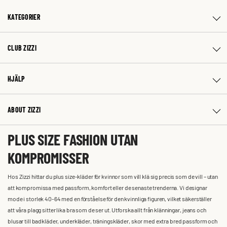
KATEGORIER
CLUB ZIZZI
HJÄLP
ABOUT ZIZZI
PLUS SIZE FASHION UTAN
KOMPROMISSER
Hos Zizzi hittar du plus size-kläder för kvinnor som vill klä sig precis som de vill – utan
att kompromissa med passform, komfort eller de senaste trenderna. Vi designar
mode i storlek 40-64 med en förståelse för den kvinnliga figuren, vilket säkerställer
att våra plagg sitter lika bra som de ser ut. Utforska allt från klänningar, jeans och
blusar till badkläder, underkläder, träningskläder, skor med extra bred passform och