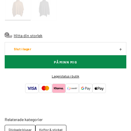
Hitta din storlek
Slut i lager
PÅMINN MIG
Lagerstatus i butik
Relaterade kategorier
Stickade blusar
Koftor & stickat