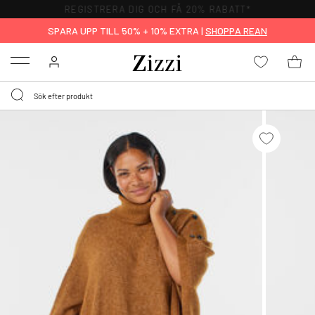
REGISTRERA DIG OCH FÅ 20% RABATT*
SPARA UPP TILL 50% + 10% EXTRA |
SHOPPA REAN
Menu