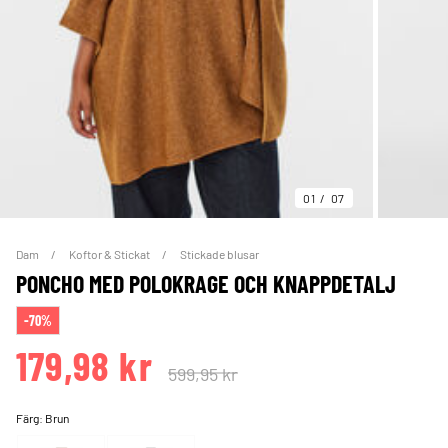
01
07
Dam
Koftor & Stickat
Stickade blusar
PONCHO MED POLOKRAGE OCH KNAPPDETALJ
-70%
179,98 kr
599,95 kr
Färg:
Brun