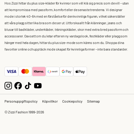
Hos Zizzi hittar du plus size-kläder för kvinnor som vill klä sig precis som de vill – utan
att kompromissa med passform, komfort eller de senaste trenderna. Vi designar
mode i storlek 40-64 med en förståelse för den kvinnliga figuren, vilket säkerställer
att våra plagg sitter lika bra som de ser ut. Utforska allt från klänningar, jeans och
blusar till badkläder, underkläder, träningskläder, skor med extra bred passform och
accessoarer. Oavsett om du letar efter en ny vardagslook, festkläder eller plagg som
hänger med hela dagen, hittar du plus size-mode som känns som du. Shoppa dina
favoriter online och upptäck mode skapat för kvinnliga former – inte bara standarder.
Personuppgiftspolicy
Köpvillkor
Cookiepolicy
Sitemap
© Zizzi Fashion 1999-2026