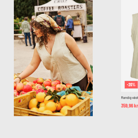
-20%
Randig väst
359,96 k