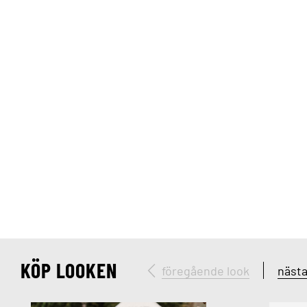
KÖP LOOKEN
föregående look
nästa