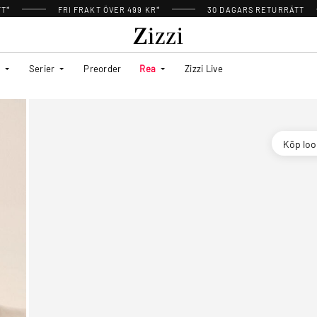
TT*
FRI FRAKT ÖVER 499 KR*
30 DAGARS RETURRÄTT
Serier
Preorder
Rea
Zizzi Live
Köp lo