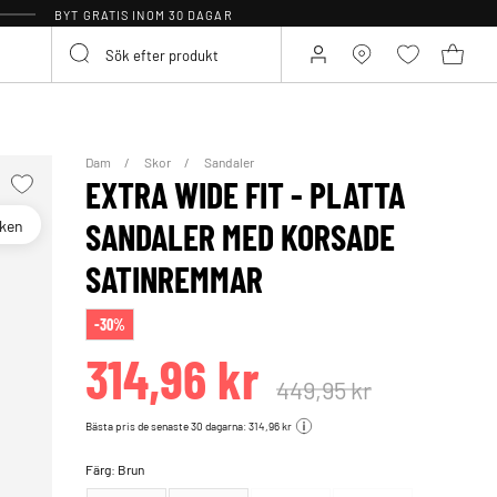
BYT GRATIS INOM 30 DAGAR
Dam
Skor
Sandaler
EXTRA WIDE FIT - PLATTA
oken
SANDALER MED KORSADE
SATINREMMAR
-30%
314,96 kr
449,95 kr
Bästa pris de senaste 30 dagarna: 314,96 kr
Färg:
Brun