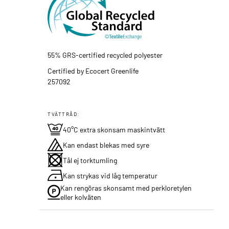
55% GRS-certified recycled polyester
Certified by Ecocert Greenlife
257092
TVÄTTRÅD:
40°C extra skonsam maskintvätt
Kan endast blekas med syre
Tål ej torktumling
Kan strykas vid låg temperatur
Kan rengöras skonsamt med perkloretylen
eller kolväten