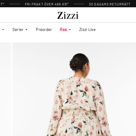
TT*
FRI FRAKT ÖVER 499 KR*
30 DAGARS RETURRÄTT
Serier
Preorder
Rea
Zizzi Live