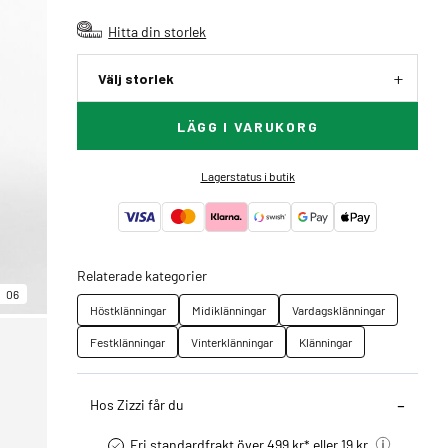
Hitta din storlek
Välj storlek
LÄGG I VARUKORG
Lagerstatus i butik
Relaterade kategorier
06
Höstklänningar
Midiklänningar
Vardagsklänningar
Festklänningar
Vinterklänningar
Klänningar
Hos Zizzi får du
Fri standardfrakt över 499 kr* eller 19 kr