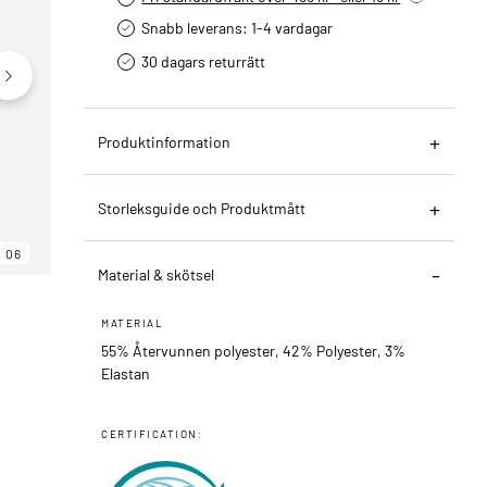
Snabb leverans: 1-4 vardagar
30 dagars returrätt­
Produktinformation
Storleksguide och Produktmått
06
06
06
Material & skötsel
MATERIAL
55% Återvunnen polyester, 42% Polyester, 3%
Elastan
CERTIFICATION: