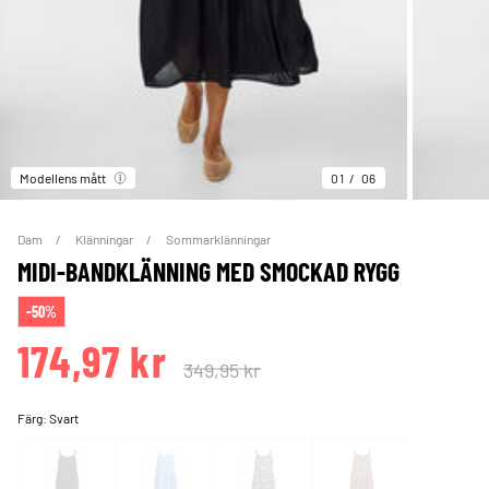
Modellens mått
01
06
Dam
Klänningar
Sommarklänningar
MIDI-BANDKLÄNNING MED SMOCKAD RYGG
-50%
174,97 kr
349,95 kr
Färg:
Svart