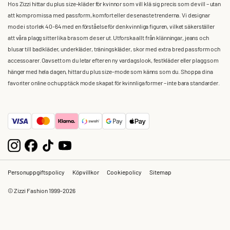
Hos Zizzi hittar du plus size-kläder för kvinnor som vill klä sig precis som de vill – utan
att kompromissa med passform, komfort eller de senaste trenderna. Vi designar
mode i storlek 40-64 med en förståelse för den kvinnliga figuren, vilket säkerställer
att våra plagg sitter lika bra som de ser ut. Utforska allt från klänningar, jeans och
blusar till badkläder, underkläder, träningskläder, skor med extra bred passform och
accessoarer. Oavsett om du letar efter en ny vardagslook, festkläder eller plagg som
hänger med hela dagen, hittar du plus size-mode som känns som du. Shoppa dina
favoriter online och upptäck mode skapat för kvinnliga former – inte bara standarder.
Personuppgiftspolicy
Köpvillkor
Cookiepolicy
Sitemap
© Zizzi Fashion 1999-2026