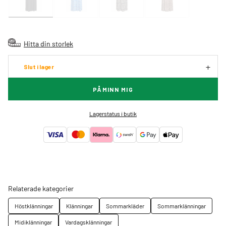
Hitta din storlek
Slut i lager
PÅMINN MIG
Lagerstatus i butik
Relaterade kategorier
Höstklänningar
Klänningar
Sommarkläder
Sommarklänningar
Midiklänningar
Vardagsklänningar