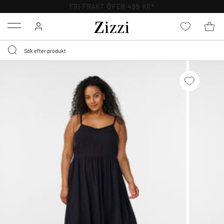
FRI FRAKT ÖVER 499 KR*
Menu