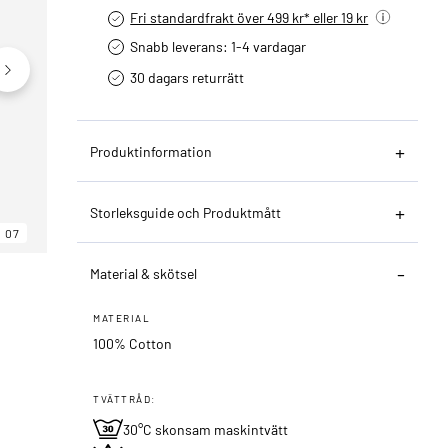
Fri standardfrakt över 499 kr* eller 19 kr
Snabb leverans: 1-4 vardagar
30 dagars returrätt­
Produktinformation
Storleksguide och Produktmått
07
06
07
Material & skötsel
MATERIAL
100% Cotton
TVÄTTRÅD:
30°C skonsam maskintvätt