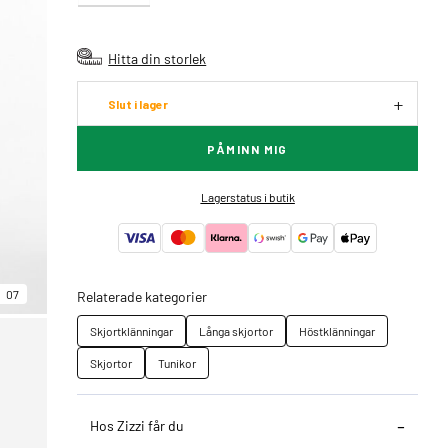
Hitta din storlek
Slut i lager
PÅMINN MIG
Lagerstatus i butik
07
Relaterade kategorier
Skjortklänningar
Långa skjortor
Höstklänningar
Skjortor
Tunikor
Hos Zizzi får du