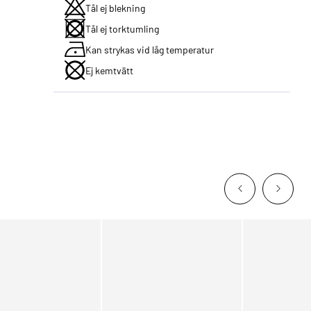
Tål ej blekning
Tål ej torktumling
Kan strykas vid låg temperatur
Ej kemtvätt