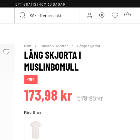
BYT GRATIS INOM 30 DAGAR
Dam
Blusar & Skjortor
Långa skjortor
LÅNG SKJORTA I
MUSLINBOMULL
-70%
173,98 kr
579,95 kr
Färg:
Brun