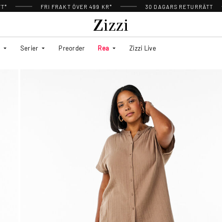
TT*
FRI FRAKT ÖVER 499 KR*
30 DAGARS RETURRÄTT
Serier
Preorder
Rea
Zizzi Live