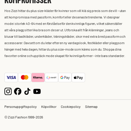
Hos Zizzi hittar du plus size-kläder för kvinnor som vill klä sig precis som de vill – utan
att kompromissa med passform, komfort eller de senaste trenderna. Vi designar
mode i storlek 40-64 med en förståelse för den kvinnliga figuren, vilket säkerställer
att våra plagg sitter lika bra som de ser ut. Utforska allt från klänningar, jeans och
blusar till badkläder, underkläder, träningskläder, skor med extra bred passform och
accessoarer. Oavsett om du letar efter en ny vardagslook, festkläder eller plagg som
hänger med hela dagen, hittar du plus size-mode som känns som du. Shoppa dina
favoriter online och upptäck mode skapat för kvinnliga former – inte bara standarder.
Personuppgiftspolicy
Köpvillkor
Cookiepolicy
Sitemap
© Zizzi Fashion 1999-2026