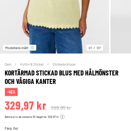
Modellens mått
01
07
Dam
Koftor & Stickat
Stickade blusar
KORTÄRMAD STICKAD BLUS MED HÅLMÖNSTER
OCH VÅGIGA KANTER
-45%
329,97 kr
599,95 kr
Bästa pris de senaste 30 dagarna: 329,97 kr
Färg:
Gul