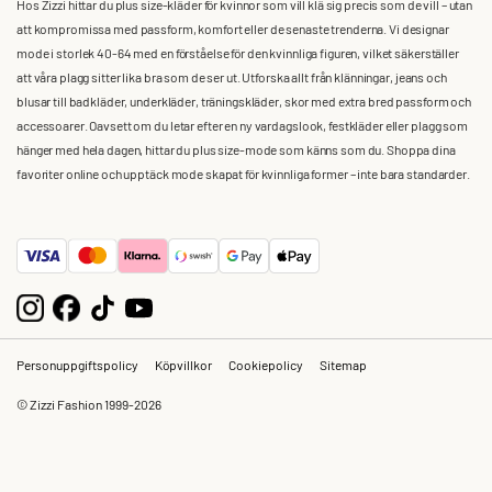
Hos Zizzi hittar du plus size-kläder för kvinnor som vill klä sig precis som de vill – utan
att kompromissa med passform, komfort eller de senaste trenderna. Vi designar
mode i storlek 40-64 med en förståelse för den kvinnliga figuren, vilket säkerställer
att våra plagg sitter lika bra som de ser ut. Utforska allt från klänningar, jeans och
blusar till badkläder, underkläder, träningskläder, skor med extra bred passform och
accessoarer. Oavsett om du letar efter en ny vardagslook, festkläder eller plagg som
hänger med hela dagen, hittar du plus size-mode som känns som du. Shoppa dina
favoriter online och upptäck mode skapat för kvinnliga former – inte bara standarder.
Personuppgiftspolicy
Köpvillkor
Cookiepolicy
Sitemap
© Zizzi Fashion 1999-2026