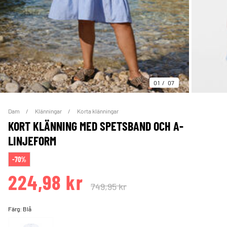
01
07
Dam
Klänningar
Korta klänningar
KORT KLÄNNING MED SPETSBAND OCH A-
LINJEFORM
-70%
224,98 kr
749,95 kr
Färg:
Blå