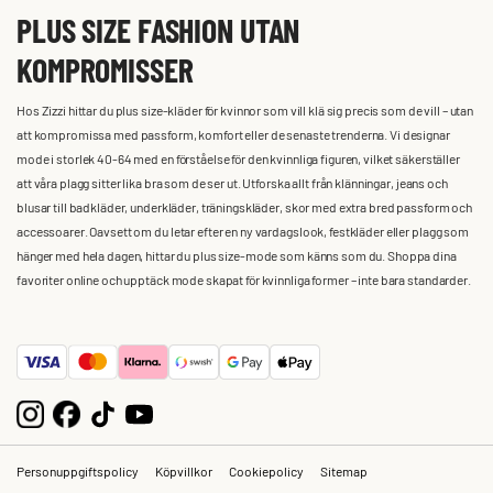
PLUS SIZE FASHION UTAN
KOMPROMISSER
Hos Zizzi hittar du plus size-kläder för kvinnor som vill klä sig precis som de vill – utan
att kompromissa med passform, komfort eller de senaste trenderna. Vi designar
mode i storlek 40-64 med en förståelse för den kvinnliga figuren, vilket säkerställer
att våra plagg sitter lika bra som de ser ut. Utforska allt från klänningar, jeans och
blusar till badkläder, underkläder, träningskläder, skor med extra bred passform och
accessoarer. Oavsett om du letar efter en ny vardagslook, festkläder eller plagg som
hänger med hela dagen, hittar du plus size-mode som känns som du. Shoppa dina
favoriter online och upptäck mode skapat för kvinnliga former – inte bara standarder.
Personuppgiftspolicy
Köpvillkor
Cookiepolicy
Sitemap