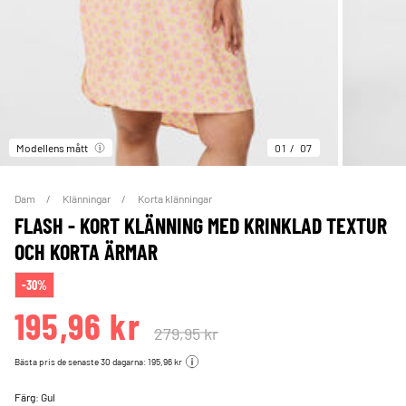
Modellens mått
01
07
Dam
Klänningar
Korta klänningar
FLASH - KORT KLÄNNING MED KRINKLAD TEXTUR
OCH KORTA ÄRMAR
-30%
195,96 kr
279,95 kr
Bästa pris de senaste 30 dagarna: 195,96 kr
Färg:
Gul