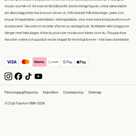
mode i storlek 40-64 med en förståelse för den kvinnliga figuren, vilket säkerställer
att våra plagg sitter lika bra som de ser ut. Utforska allt från klänningar, jeans och
blusar till badkläder, underkläder, träningskläder, skor med extra bred passform och
accessoarer. Oavsett om du letar efter en ny vardagslook, festkläder eller plagg som
hänger med hela dagen, hittar du plus size-mode som känns som du. Shoppa dina
favoriter online och upptäck mode skapat för kvinnliga former – inte bara standarder.
Personuppgiftspolicy
Köpvillkor
Cookiepolicy
Sitemap
© Zizzi Fashion 1999-2026