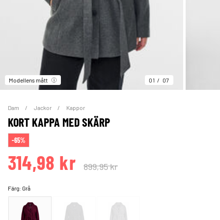
Modellens mått
01
07
Dam
Jackor
Kappor
KORT KAPPA MED SKÄRP
-65%
314,98 kr
899,95 kr
Färg:
Grå