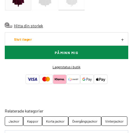
Hitta din storlek
Slut i lager
PÅMINN MIG
Lagerstatus i butik
Relaterade kategorier
Jackor
Kappor
Korta jackor
Övergångsjackor
Vinterjackor