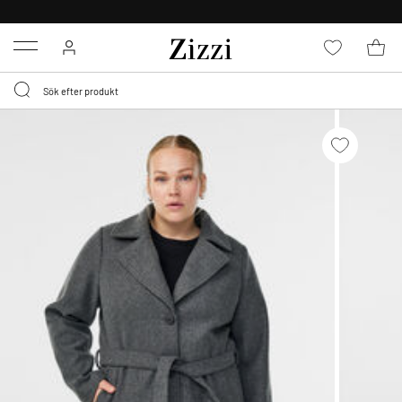
FRI FRAKT ÖVER 499 KR*
Menu