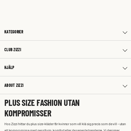
KATEGORIER
CLUB ZIZZI
HJÄLP
ABOUT ZIZZI
PLUS SIZE FASHION UTAN
KOMPROMISSER
Hos Zizzi hittar du plus size-kläder för kvinnor som vill klä sig precis som de vill – utan
att kompromissa med passform, komfort eller de senaste trenderna. Vi designar