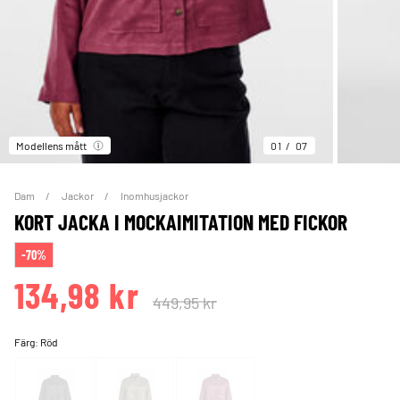
Modellens mått
01
07
Dam
Jackor
Inomhusjackor
KORT JACKA I MOCKAIMITATION MED FICKOR
-70%
134,98 kr
449,95 kr
Färg:
Röd