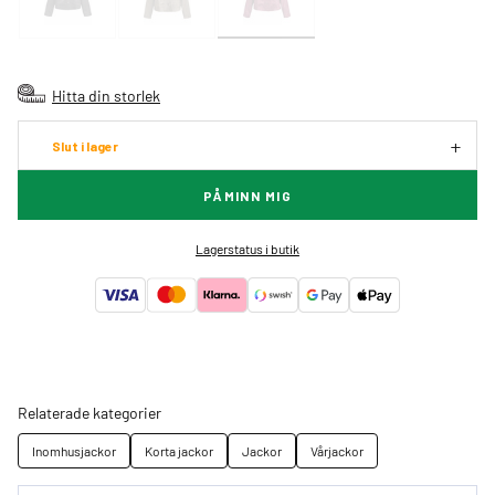
Hitta din storlek
Slut i lager
PÅMINN MIG
Lagerstatus i butik
Relaterade kategorier
Inomhusjackor
Korta jackor
Jackor
Vårjackor