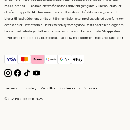
mode i storlek 40-64 med en förståelse för den kvinnliga figuren, vilket säkerställer
att våra plagg sitter lika bra som de ser ut. Utforska allt från klänningar, jeans och
blusar till badkläder, underkläder, träningskläder, skor med extra bred passform och
accessoarer. Oavsett om du letar efter en ny vardagslook, festkläder eller plagg som
hänger med hela dagen, hittar du plus size-mode som känns som du. Shoppa dina
favoriter online och upptäck mode skapat för kvinnliga former – inte bara standarder.
Personuppgiftspolicy
Köpvillkor
Cookiepolicy
Sitemap
© Zizzi Fashion 1999-2026