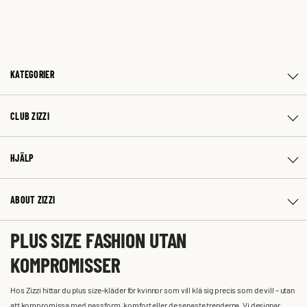
KATEGORIER
CLUB ZIZZI
HJÄLP
ABOUT ZIZZI
PLUS SIZE FASHION UTAN
KOMPROMISSER
Hos Zizzi hittar du plus size-kläder för kvinnor som vill klä sig precis som de vill – utan
att kompromissa med passform, komfort eller de senaste trenderna. Vi designar