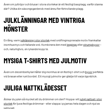
Även om jultröjor och blusar i stora storlekar är ett festligt basplagg, varför stanna
där? Utöka din säsongsgarderob med ännu fler förtrollande plagg.
JULKLÄNNINGAR MED VINTRIGA
MÖNSTER
En lång, varm
julklänning i stor storlek
med snöflinginspirerade motiv framkallar
inomhusmys och fallande snö. Kombinera den med
leggings
eller
strumpbyxor
–
och, naturligtvis, en rykande kopp te.
MYSIGA T-SHIRTS MED JULMOTIV
Även om decemberkylan håller dig inomhus är en festlig t-shirt och
byxor
perfekta
vid brasan eller runt bordet. Ett mysigt julmotiv ger glädje till varje ögonblick.
JULIGA NATTKLÄDESSET
Älskar du julen så mycket att du drömmer om den? Hoppa i ett
juligt nattset i stor
storlek
för ljuva festliga drömmar – eller slappa i pyjamas hela dagen och njut av
julmyset.