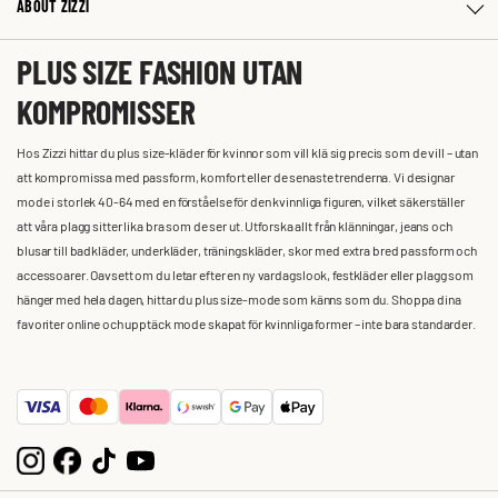
ABOUT ZIZZI
PLUS SIZE FASHION UTAN
KOMPROMISSER
Hos Zizzi hittar du plus size-kläder för kvinnor som vill klä sig precis som de vill – utan
att kompromissa med passform, komfort eller de senaste trenderna. Vi designar
mode i storlek 40-64 med en förståelse för den kvinnliga figuren, vilket säkerställer
att våra plagg sitter lika bra som de ser ut. Utforska allt från klänningar, jeans och
blusar till badkläder, underkläder, träningskläder, skor med extra bred passform och
accessoarer. Oavsett om du letar efter en ny vardagslook, festkläder eller plagg som
hänger med hela dagen, hittar du plus size-mode som känns som du. Shoppa dina
favoriter online och upptäck mode skapat för kvinnliga former – inte bara standarder.