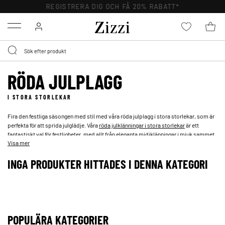
REGISTRERA DIG OCH FÅ 20% RABATT*
Menu
RÖDA JULPLAGG
I STORA STORLEKAR
Fira den festliga säsongen med stil med våra röda julplagg i stora storlekar, som är
perfekta för att sprida julglädje. Våra
röda julklänningar i stora storlekar
är ett
fantastiskt val för festligheter, med allt från eleganta midiklänningar i mjuk sammet
Visa mer
till festliga cocktailklänningar med glittrande detaljer. Upptäck våra röda plus size-
jultröjor och jultröjor med roliga motiv. Dessa röda plagg är både mysiga och
INGA PRODUKTER HITTADES I DENNA KATEGORI
lekfulla, med juliga tryck och stickade mönster som verkligen fångar den festliga
andan.
POPULÄRA KATEGORIER