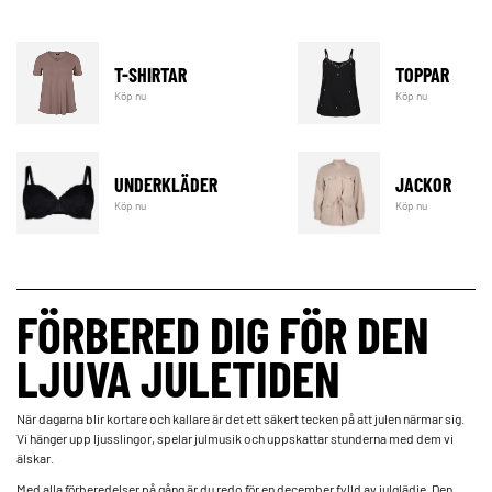
T-SHIRTAR
TOPPAR
Köp nu
Köp nu
UNDERKLÄDER
JACKOR
Köp nu
Köp nu
FÖRBERED DIG FÖR DEN
LJUVA JULETIDEN
När dagarna blir kortare och kallare är det ett säkert tecken på att julen närmar sig.
Vi hänger upp ljusslingor, spelar julmusik och uppskattar stunderna med dem vi
älskar.
Med alla förberedelser på gång är du redo för en december fylld av julglädje. Den