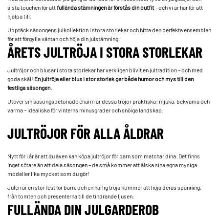
sista touchen för att
fullända stämningen är förstås din outfit
– och vi är här för att
hjälpa till.
Upptäck säsongens julkollektion i stora storlekar och hitta den perfekta ensemblen
för att förgylla väntan och höja din julstämning.
ÅRETS JULTRÖJA I STORA STORLEKAR
Jultröjor och blusar i stora storlekar har verkligen blivit en jultradition – och med
goda skäl!
En jultröja eller blus i stor storlek ger både humor och mys till den
festliga säsongen.
Utöver sin säsongsbetonade charm är dessa tröjor praktiska: mjuka, bekväma och
varma – idealiska för vinterns minusgrader och snöiga landskap.
JULTRÖJOR FÖR ALLA ÅLDRAR
Nytt för i år är att du även kan köpa jultröjor för barn som matchar dina. Det finns
inget sötare än att dela säsongen – de små kommer att älska sina egna mysiga
modeller lika mycket som du gör!
Julen är en stor fest för barn, och en härlig tröja kommer att höja deras spänning,
från tomten och presenterna till de tindrande ljusen.
FULLÄNDA DIN JULGARDEROB