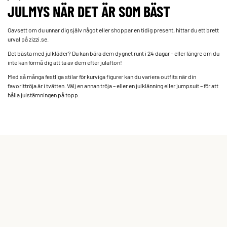
JULMYS NÄR DET ÄR SOM BÄST
Oavsett om du unnar dig själv något eller shoppar en tidig present, hittar du ett brett
urval på zizzi.se.
Det bästa med julkläder? Du kan bära dem dygnet runt i 24 dagar – eller längre om du
inte kan förmå dig att ta av dem efter julafton!
Med så många festliga stilar för kurviga figurer kan du variera outfits när din
favorittröja är i tvätten. Välj en annan tröja – eller en julklänning eller jumpsuit – för att
hålla julstämningen på topp.