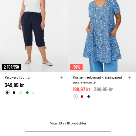
2 FOR 550
-50%
Knickers i bomull
Kort a-linjeformad klänning med
paisleymönster
349,95 kr
199,97 kr
Price reduced from
399,95 kr
to
+4
Visar 10 av 10 produkter