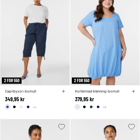
2 FOR 550
2 FOR 550
Capribyxor i bomull
Kortärmad klänning i bomull
349,95 kr
379,95 kr
+4
+8