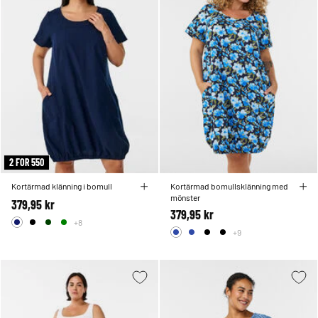
2 FOR 550
Kortärmad klänning i bomull
Kortärmad bomullsklänning med
mönster
379,95 kr
379,95 kr
+8
+9