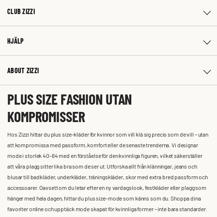
CLUB ZIZZI
HJÄLP
ABOUT ZIZZI
PLUS SIZE FASHION UTAN
KOMPROMISSER
Hos Zizzi hittar du plus size-kläder för kvinnor som vill klä sig precis som de vill – utan
att kompromissa med passform, komfort eller de senaste trenderna. Vi designar
mode i storlek 40-64 med en förståelse för den kvinnliga figuren, vilket säkerställer
att våra plagg sitter lika bra som de ser ut. Utforska allt från klänningar, jeans och
blusar till badkläder, underkläder, träningskläder, skor med extra bred passform och
accessoarer. Oavsett om du letar efter en ny vardagslook, festkläder eller plagg som
hänger med hela dagen, hittar du plus size-mode som känns som du. Shoppa dina
favoriter online och upptäck mode skapat för kvinnliga former – inte bara standarder.