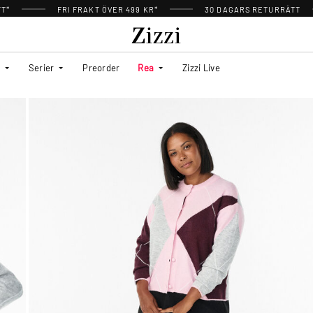
TT*
FRI FRAKT ÖVER 499 KR*
30 DAGARS RETURRÄTT
Serier
Preorder
Rea
Zizzi Live