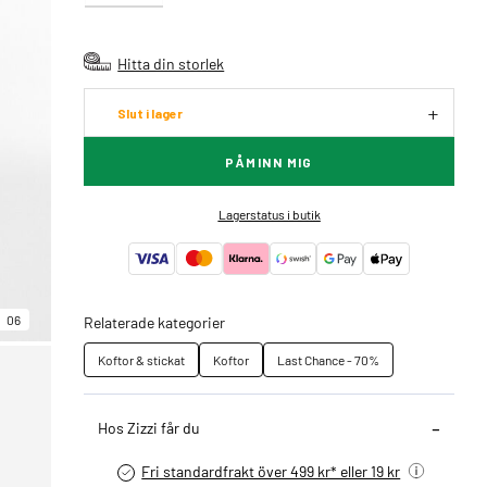
Hitta din storlek
Slut i lager
PÅMINN MIG
Lagerstatus i butik
06
Relaterade kategorier
Koftor & stickat
Koftor
Last Chance - 70%
Hos Zizzi får du
Fri standardfrakt över 499 kr* eller 19 kr