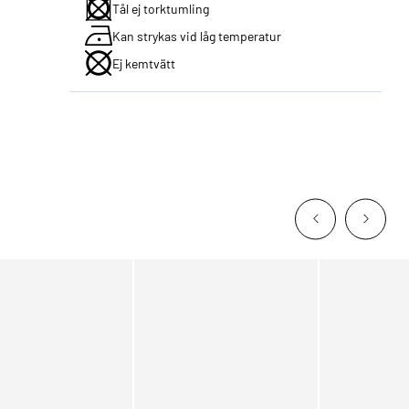
Tål ej torktumling
Kan strykas vid låg temperatur
Ej kemtvätt