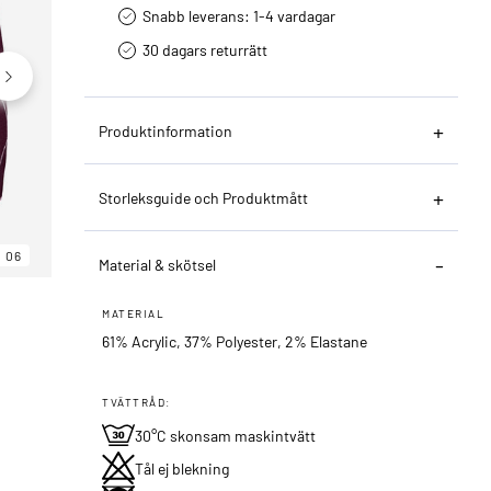
Snabb leverans: 1-4 vardagar
30 dagars returrätt­
Produktinformation
Storleksguide och Produktmått
06
06
06
Material & skötsel
MATERIAL
61% Acrylic, 37% Polyester, 2% Elastane
TVÄTTRÅD:
30°C skonsam maskintvätt
Tål ej blekning