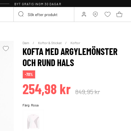
BYT GRATIS INOM 30 DAGAR
Dam
Koftor & Stickat
Koftor
KOFTA MED ARGYLEMÖNSTER
OCH RUND HALS
-70%
254,98 kr
849,95 kr
Färg:
Rosa