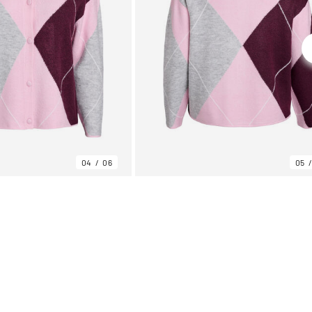
04
06
05