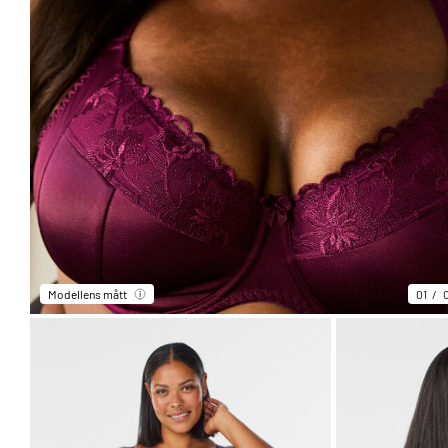
Modellens mått
01