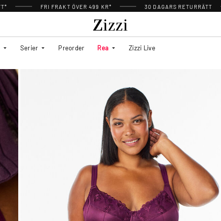
TT*
FRI FRAKT ÖVER 499 KR*
30 DAGARS RETURRÄTT
Serier
Preorder
Rea
Zizzi Live