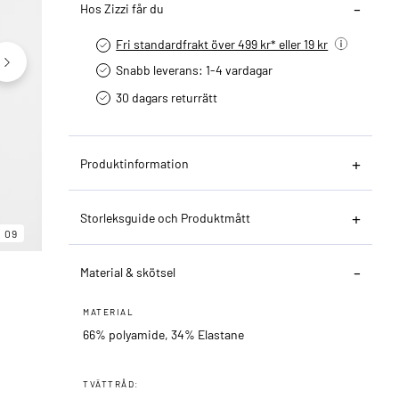
Hos Zizzi får du
Fri standardfrakt över 499 kr* eller 19 kr
Snabb leverans: 1-4 vardagar
30 dagars returrätt­
Produktinformation
06
09
Storleksguide och Produktmått
09
Material & skötsel
MATERIAL
66% polyamide, 34% Elastane
TVÄTTRÅD: