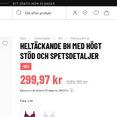
BYT GRATIS INOM 30 DAGAR
Dam
Underkläder
BH
Helkupa BH:ar
HELTÄCKANDE BH MED HÖGT
STÖD OCH SPETSDETALJER
-50%
299,97 kr
599,95 kr
Bästa pris de senaste 30 dagarna: 299,97 kr
Färg:
Lila