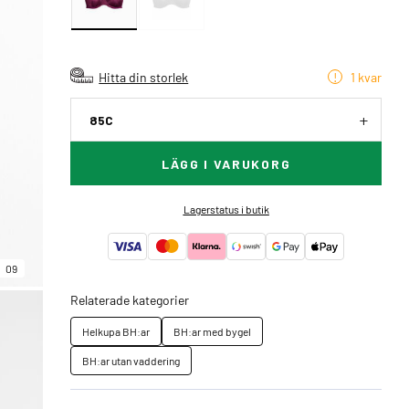
Hitta din storlek
1 kvar
85C
LÄGG I VARUKORG
Lagerstatus i butik
09
Relaterade kategorier
Helkupa BH:ar
BH:ar med bygel
BH:ar utan vaddering