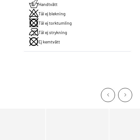
Handtvätt
Tål ej blekning
Tål ej torktumling
Tål ej strykning
Ej kemtvätt