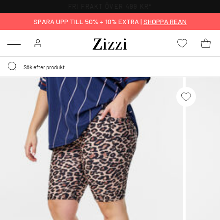
FRI FRAKT ÖVER 499 KR*
SPARA UPP TILL 50% + 10% EXTRA |
SHOPPA REAN
Menu