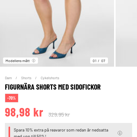
Modellens mått
01
07
Dam
Shorts
Cykelshorts
FIGURNÄRA SHORTS MED SIDOFICKOR
-70%
98,98 kr
329,95 kr
Spara 10% extra på reavaror som redan är nedsatta
med upp till 50%!