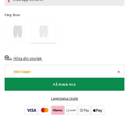
Färg:
Brun
Hitta din storlek
Slut i lager
PÅMINN MIG
Lagerstatus i butik