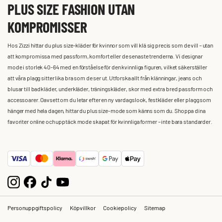
PLUS SIZE FASHION UTAN
KOMPROMISSER
Hos Zizzi hittar du plus size-kläder för kvinnor som vill klä sig precis som de vill – utan
att kompromissa med passform, komfort eller de senaste trenderna. Vi designar
mode i storlek 40-64 med en förståelse för den kvinnliga figuren, vilket säkerställer
att våra plagg sitter lika bra som de ser ut. Utforska allt från klänningar, jeans och
blusar till badkläder, underkläder, träningskläder, skor med extra bred passform och
accessoarer. Oavsett om du letar efter en ny vardagslook, festkläder eller plagg som
hänger med hela dagen, hittar du plus size-mode som känns som du. Shoppa dina
favoriter online och upptäck mode skapat för kvinnliga former – inte bara standarder.
Personuppgiftspolicy
Köpvillkor
Cookiepolicy
Sitemap